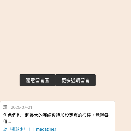
隨意留言區
更多近期留言
珊
·
2026-07-21
角色們也一起長大的完結後追加設定真的很棒，覺得每
個…
於『排球少年！！magazine』