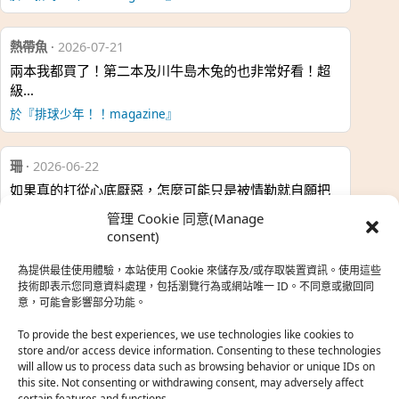
熱帶魚
·
2026-07-21
兩本我都買了！第二本及川牛島木兔的也非常好看！超
級…
於『排球少年！！magazine』
珊
·
2026-06-22
如果真的打從心底厭惡，怎麼可能只是被情勒就自願把
時…
管理 Cookie 同意(Manage
於『強風吹拂』
consent)
為提供最佳使用體驗，本站使用 Cookie 來儲存及/或存取裝置資訊。使用這些
熱帶魚
·
2026-06-22
技術即表示您同意資料處理，包括瀏覽行為或網站唯一 ID。不同意或撤回同
意，可能會影響部分功能。
之前看到網路上有人說灰二自私情勒大家陪他圓夢，但
真…
To provide the best experiences, we use technologies like cookies to
store and/or access device information. Consenting to these technologies
於『強風吹拂』
will allow us to process data such as browsing behavior or unique IDs on
this site. Not consenting or withdrawing consent, may adversely affect
certain features and functions.