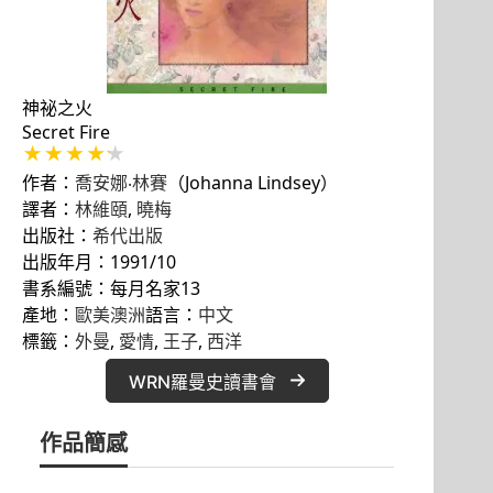
神祕之火
Secret Fire
作者：
喬安娜‧林賽
（Johanna Lindsey）
譯者：
林維頤
,
曉梅
出版社：
希代出版
出版年月：1991/10
書系編號：每月名家13
產地：
歐美澳洲
語言：
中文
標籤：
外曼
, 
愛情
, 
王子
, 
西洋
WRN羅曼史讀書會
作品簡感