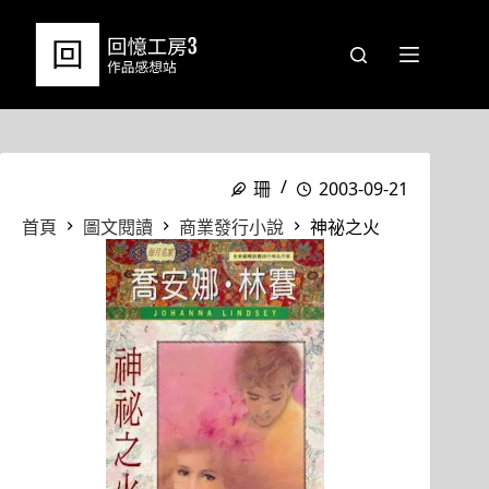
跳
至
主
要
內
容
珊
2003-09-21
首頁
圖文閱讀
商業發行小說
神祕之火