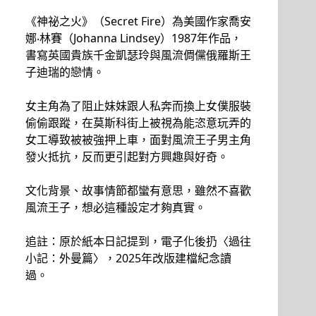
《神祕之火》（Secret Fire）為美國作家喬安
娜‧林賽（Johanna Lindsey）1987年作品，
書寫英國貴族千金凱瑟玲與風流倜儻俄羅斯王
子迪瑞的戀情。
女主角為了阻止妹妹跟人私奔而換上女僕服裝
偷偷跟蹤，在莫斯科街上被視為能恣意玩弄的
女工導致被被強押上車，面對風流王子男主角
發火抵抗，反而更引起對方興趣與好奇。
文化背景、故事情節都蠻有意思，雖然不喜歡
風流王子，想必這種設定才夠真實。
追註：原於紙本日記提到，電子化後扔〈過往
小記：外曼篇〉，2025年改版建檔紀念讀
過。