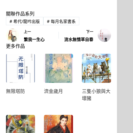
關聯作品系列
#
希代/龍吟出版
#
每月名家書系
上一
下一
繫我一生心
流水無情草自春
更多作品
無限塔防
流金歲月
三隻小狼與大
壞豬