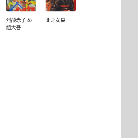
烈燄赤子 め
北之女皇
組大吾