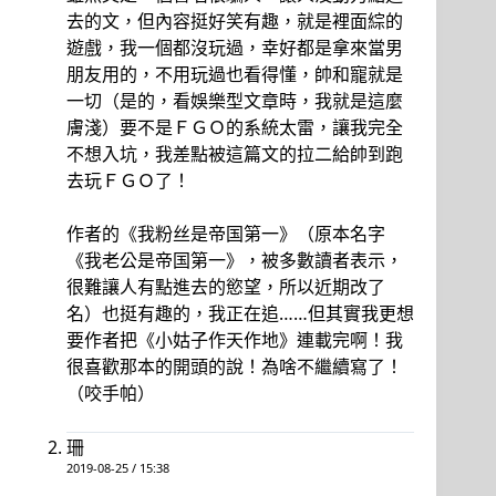
去的文，但內容挺好笑有趣，就是裡面綜的
遊戲，我一個都沒玩過，幸好都是拿來當男
朋友用的，不用玩過也看得懂，帥和寵就是
一切（是的，看娛樂型文章時，我就是這麼
膚淺）要不是ＦＧＯ的系統太雷，讓我完全
不想入坑，我差點被這篇文的拉二給帥到跑
去玩ＦＧＯ了！
作者的《我粉丝是帝国第一》（原本名字
《我老公是帝国第一》，被多數讀者表示，
很難讓人有點進去的慾望，所以近期改了
名）也挺有趣的，我正在追……但其實我更想
要作者把《小姑子作天作地》連載完啊！我
很喜歡那本的開頭的說！為啥不繼續寫了！
（咬手帕）
珊
2019-08-25 / 15:38