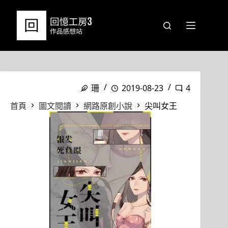
跳
至
主
要
內
容
珊
2019-08-23
4
首頁
圖文閱讀
網路原創小說
尖叫女王