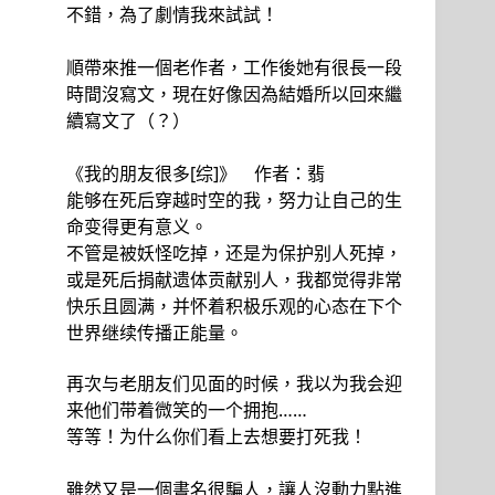
不錯，為了劇情我來試試！
順帶來推一個老作者，工作後她有很長一段
時間沒寫文，現在好像因為結婚所以回來繼
續寫文了（？）
《我的朋友很多[综]》 作者：翡
能够在死后穿越时空的我，努力让自己的生
命变得更有意义。
不管是被妖怪吃掉，还是为保护别人死掉，
或是死后捐献遗体贡献别人，我都觉得非常
快乐且圆满，并怀着积极乐观的心态在下个
世界继续传播正能量。
再次与老朋友们见面的时候，我以为我会迎
来他们带着微笑的一个拥抱……
等等！为什么你们看上去想要打死我！
雖然又是一個書名很騙人，讓人沒動力點進