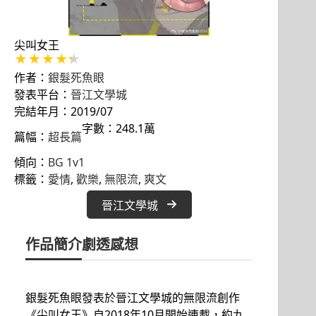
尖叫女王
作者：
銀髮死魚眼
發表平台：
晉江文學城
完結年月：2019/07
字數：248.1萬
篇幅：
超長篇
傾向：
BG 1v1
標籤：
愛情
, 
歡樂
, 
無限流
, 
爽文
晉江文學城
作品簡介
劇透感想
銀髮死魚眼發表於晉江文學城的無限流創作
《尖叫女王》自2018年10月開始連載，約九