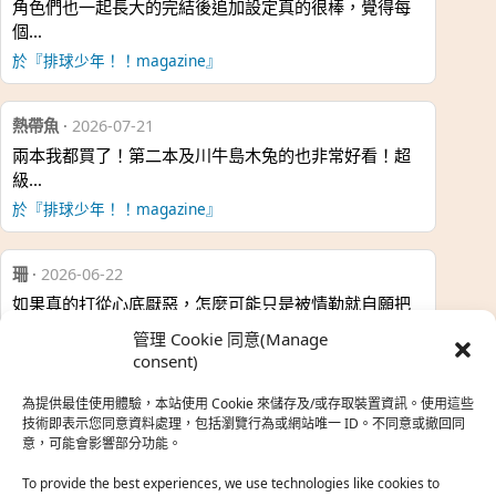
角色們也一起長大的完結後追加設定真的很棒，覺得每
個…
於『排球少年！！magazine』
熱帶魚
·
2026-07-21
兩本我都買了！第二本及川牛島木兔的也非常好看！超
級…
於『排球少年！！magazine』
珊
·
2026-06-22
如果真的打從心底厭惡，怎麼可能只是被情勒就自願把
時…
管理 Cookie 同意(Manage
於『強風吹拂』
consent)
為提供最佳使用體驗，本站使用 Cookie 來儲存及/或存取裝置資訊。使用這些
熱帶魚
·
2026-06-22
技術即表示您同意資料處理，包括瀏覽行為或網站唯一 ID。不同意或撤回同
意，可能會影響部分功能。
之前看到網路上有人說灰二自私情勒大家陪他圓夢，但
真…
To provide the best experiences, we use technologies like cookies to