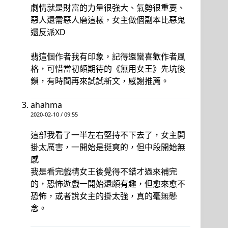
劇情就是財富的力量很強大、氣勢很重要、
惡人還需惡人磨這樣，女主做個副本比惡鬼
還反派XD
翡這個作者我有印象，記得還蠻喜歡作者風
格，可惜當初頗期待的《無用女王》先坑後
鎖，有時間再來試試新文，感謝推薦。
ahahma
2020-02-10 / 09:55
這部我看了一半左右堅持不下去了，女主開
掛太厲害，一開始是挺爽的，但中段開始無
感
我是看完戲精女王後覺得不錯才過來補完
的，恐怖遊戲一開始還頗有趣，但愈來愈不
恐怖，或者說女主的掛太強，真的毫無懸
念。