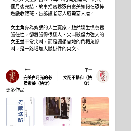
個月後完結，故事描寫囂張白富美如何在恐怖
遊戲收跟班，告訴讀者惡人還需惡人磨。
女主角身為夠狠的人生贏家，雖然嬌生慣養囂
張任性，卻囂張得很迷人，尖叫殺傷力強大的
女王並不常尖叫，而是讓想害她的倒楣鬼慘
叫。是一路增加大腿掛件的爽文。
上一
下一
完美白月光的必
女配不摻和（快
備素養（快穿）
穿）
更多作品