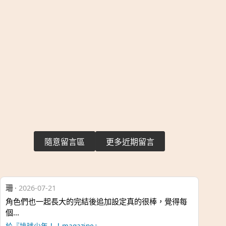
隨意留言區
更多近期留言
珊
·
2026-07-21
角色們也一起長大的完結後追加設定真的很棒，覺得每
個…
於『排球少年！！magazine』