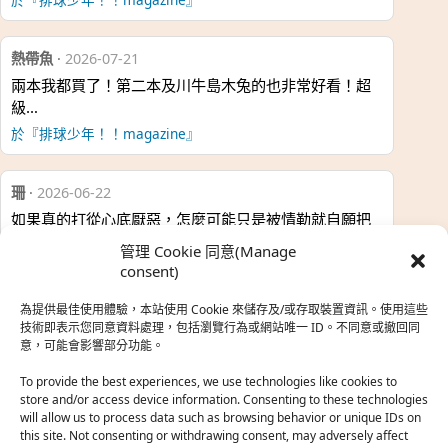
熱帶魚
·
2026-07-21
兩本我都買了！第二本及川牛島木兔的也非常好看！超
級…
於『排球少年！！magazine』
珊
·
2026-06-22
如果真的打從心底厭惡，怎麼可能只是被情勒就自願把
時…
管理 Cookie 同意(Manage
於『強風吹拂』
consent)
為提供最佳使用體驗，本站使用 Cookie 來儲存及/或存取裝置資訊。使用這些
熱帶魚
·
2026-06-22
技術即表示您同意資料處理，包括瀏覽行為或網站唯一 ID。不同意或撤回同
意，可能會影響部分功能。
之前看到網路上有人說灰二自私情勒大家陪他圓夢，但
真…
To provide the best experiences, we use technologies like cookies to
store and/or access device information. Consenting to these technologies
於『強風吹拂』
will allow us to process data such as browsing behavior or unique IDs on
this site. Not consenting or withdrawing consent, may adversely affect