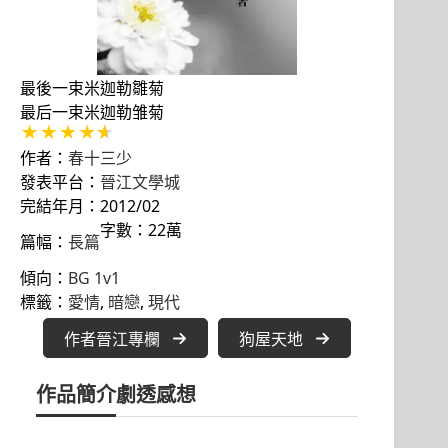
最後一束米迦勒雛菊
最后一束米迦勒雏菊
作者：
春十三少
發表平台：
晉江文學城
完結年月：2012/02
字數：22萬
篇幅：
長篇
傾向：
BG 1v1
標籤：
愛情
, 
暗戀
, 
現代
作者晉江專欄
狗屋天地
作品簡介
劇透感想