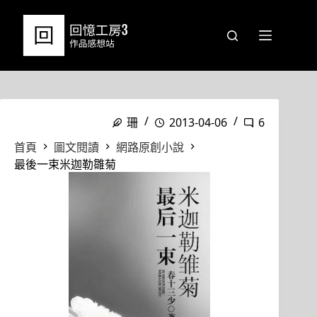
跳
至
主
要
內
容
珊
2013-04-06
6
首頁
圖文閱讀
網路原創小說
最後一束米迦勒雛菊