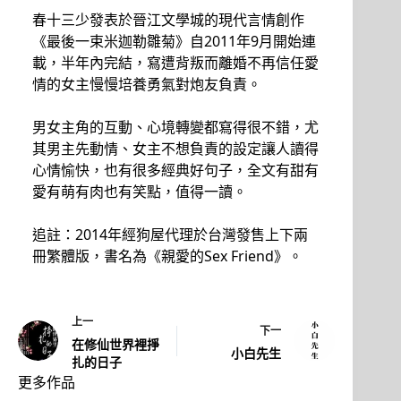
春十三少發表於晉江文學城的現代言情創作
《最後一束米迦勒雛菊》自2011年9月開始連
載，半年內完結，寫遭背叛而離婚不再信任愛
情的女主慢慢培養勇氣對炮友負責。
男女主角的互動、心境轉變都寫得很不錯，尤
其男主先動情、女主不想負責的設定讓人讀得
心情愉快，也有很多經典好句子，全文有甜有
愛有萌有肉也有笑點，值得一讀。
追註：2014年經狗屋代理於台灣發售上下兩
冊繁體版，書名為《親愛的Sex Friend》。
上一
下一
在修仙世界裡掙
小白先生
扎的日子
更多作品