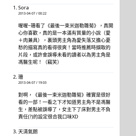
Sora
2013-04-07 / 00:22
喔喔~珊看了《最後一束米迦勒雛菊》，真開
心你喜歡，真的是一本滿有質量的小說（愛
＋肉兼具），裏頭男主角為愛失落又擔心憂
愁的描寫真的看得很爽！當時推薦時擷取的
片段，或許會誤導未看的讀者以為男主角是
馮醫生呢！（竊笑）
珊
2013-04-07 / 19:03
對啊，《最後一束米迦勒雛菊》確實是很好
看的一部！一看之下才知道男主角不是馮醫
生，差點被誤導了，女主下了床對男主不負
責任(?)的設定很合我口味XD
天清氣朗