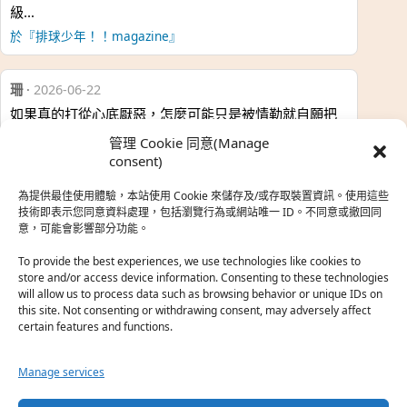
級…
於『排球少年！！magazine』
珊
·
2026-06-22
如果真的打從心底厭惡，怎麼可能只是被情勒就自願把
時…
管理 Cookie 同意(Manage
於『強風吹拂』
consent)
為提供最佳使用體驗，本站使用 Cookie 來儲存及/或存取裝置資訊。使用這些
熱帶魚
·
2026-06-22
技術即表示您同意資料處理，包括瀏覽行為或網站唯一 ID。不同意或撤回同
意，可能會影響部分功能。
之前看到網路上有人說灰二自私情勒大家陪他圓夢，但
真…
To provide the best experiences, we use technologies like cookies to
store and/or access device information. Consenting to these technologies
於『強風吹拂』
will allow us to process data such as browsing behavior or unique IDs on
this site. Not consenting or withdrawing consent, may adversely affect
certain features and functions.
珊
·
2026-06-18
我也喜歡運動番，雖然前陣子挑戰鑽石王牌失敗了，看
Manage services
第…
於『白領羽球部』