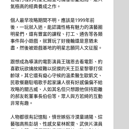
氣極高的經典養成之作。
個人最早攻略期間不明，應該是1999年前
後，一玩就入迷，能認識性格有魅力的演藝圈
明星們，還有豐富的課程、打工、通告等各類
事件與小遊戲，就算玩了好幾輪還是意猶未
盡，然後被遊戲基地的明星志願同人文征服。
跟想成為導演的電影演員王瑞恩去看電影、約
喜歡玩欲擒故縱難以捉摸的天王巨星黎華打保
齡球，其它還有癡心守候的溫柔醫生歐凱文、
民歌餐廳駐唱歌手起家讓人很有好感偏偏不給
攻略的關古威、人如其名但只想跟他保持距離
的郝友乾董事長伯伯等，眾人與方若綺的互動
非常有趣。
人物都很有記憶點，憤世嫉俗冷漠童靖陽、綜
藝咖高熊彭胡、性感女星林妮雯、武俠片演員