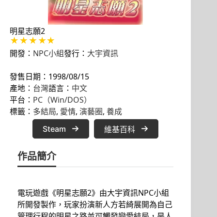
明星志願2
開發：
NPC小組
發行：
大宇資訊
發售日期：1998/08/15
產地：
台灣
語言：
中文
平台：
PC（Win/DOS）
標籤：
多結局
, 
愛情
, 
演藝圈
, 
養成
Steam
維基百科
作品簡介
電玩遊戲《明星志願2》由大宇資訊NPC小組
所開發製作，玩家扮演新人方若綺展開為自己
管理行程的明星之路並可觸發戀愛結局，是人