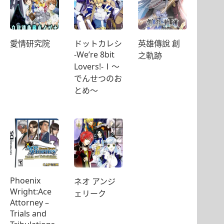
愛情研究院
ドットカレシ
英雄傳說 創
-We’re 8bit
之軌跡
Lovers!-Ⅰ～
でんせつのお
とめ～
Phoenix
ネオ アンジ
Wright:Ace
ェリーク
Attorney –
Trials and