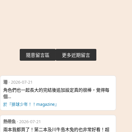
隨意留言區
更多近期留言
珊
·
2026-07-21
角色們也一起長大的完結後追加設定真的很棒，覺得每
個…
於『排球少年！！magazine』
熱帶魚
·
2026-07-21
兩本我都買了！第二本及川牛島木兔的也非常好看！超