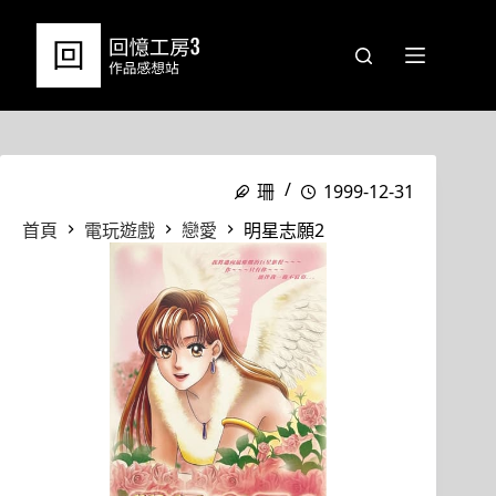
跳
至
主
要
內
容
珊
1999-12-31
首頁
電玩遊戲
戀愛
明星志願2