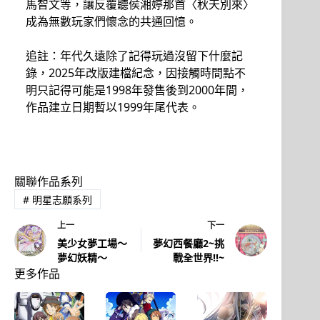
馬智文等，讓反覆聽侯湘婷那首〈秋天別來〉
成為無數玩家們懷念的共通回憶。
追註：年代久遠除了記得玩過沒留下什麼記
錄，2025年改版建檔紀念，因接觸時間點不
明只記得可能是1998年發售後到2000年間，
作品建立日期暫以1999年尾代表。
關聯作品系列
#
明星志願系列
上一
下一
美少女夢工場～
夢幻西餐廳2~挑
夢幻妖精～
戰全世界!!~
更多作品