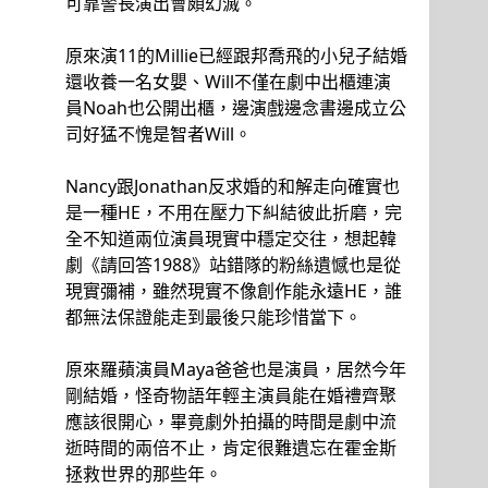
可靠警長演出會頗幻滅。
原來演11的Millie已經跟邦喬飛的小兒子結婚
還收養一名女嬰、Will不僅在劇中出櫃連演
員Noah也公開出櫃，邊演戲邊念書邊成立公
司好猛不愧是智者Will。
Nancy跟Jonathan反求婚的和解走向確實也
是一種HE，不用在壓力下糾結彼此折磨，完
全不知道兩位演員現實中穩定交往，想起韓
劇《請回答1988》站錯隊的粉絲遺憾也是從
現實彌補，雖然現實不像創作能永遠HE，誰
都無法保證能走到最後只能珍惜當下。
原來羅蘋演員Maya爸爸也是演員，居然今年
剛結婚，怪奇物語年輕主演員能在婚禮齊聚
應該很開心，畢竟劇外拍攝的時間是劇中流
逝時間的兩倍不止，肯定很難遺忘在霍金斯
拯救世界的那些年。