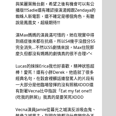
與茱麗葉舞台劇，希望之後有機會可以有公
播版!!!Sadie還有確認接演湯姆跟Zendaya的
蜘蛛人新電影，還不確定是哪個角色，有聽
說是鳳凰女，超級期待!!!
演Max媽媽的演員滿可惜的，她在現實中得
到癌症後來都在抗癌，所以S4幾乎沒戲分S5
完全消失…不然以S5劇情來說，Max住院那
麼久但都沒有媽媽的劇情真的很不合理>”<
Lucas的妹妹Erica我也好喜歡，精神狀態超
棒！愛死！還有小胖Derek，他造就了很多
經典名句，在穀倉裡髒話連發罵人的片段有
一大部分是他臨場發揮的沒有照稿XDDD還
有對著Vecna比中指說「Eat my fat one!!!
(吃我的胖屌)」我真的是要笑死XDDD
Vecna演員Jamie從暮光之城演反派吸血鬼、
骸骨之城男主，到現在臉都沒什麼變完全不