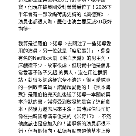
寶，他現在被英國受封榮譽爵位了！2026下
半年會有一部改編荷馬史詩的《奧德賽》，
演員也都很大咖，羅伯也演主要反派XD我好
期待~
我算是從羅伯–>諾導–>去關注了一些諾導愛
用的演員，另一位就是「席尼墨菲」，鼎鼎
有名的Netflix大劇《浴血黑幫》的男主角，
床戲還不少、故事很虐，但現實中他是個非
常愛妻子孩子又超I的男人，沒在用社群網
站，對很多網路梗完全不清楚，很可愛純真
的一個敬業演員，諾蘭超愛他的！《奧本海
默》是羅伯拍完天能後送了諾導一本關於奧
本海默的書，諾導受到啟發於是寫了這部劇
本，然後力邀席尼來主演，當時羅伯很忙好
像在拍韓國導演奉俊昊的《米奇17》，不然
他應該也是會加入的！諾導選的演員都很不
錯，但有個傾向，私德有點問題他基本上後