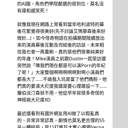
的AI圖，角色們學院都選的很到位，莫名沒
有違和感笑死！
就像我現在網路上常看到當年哈利波特的幕
後花絮覺得很美好(先不討論艾瑪華森後來好
微妙…)，如今怪奇物語在拍攝期間陸續放出
來的演員幕後互動及完結後的訪談，未來相
信我也會一再重刷，真的是他們很單純美好
的年歲！Mike演員之前跟Dustin一起受訪還
突然說「噢我們現在都是可以演Porn的年紀
了呢！」大家整個啊啊啊啊啊對啊小演員們
都長大了……不過我入坑是當了他們媽粉，他
們真的要演大尺度我還是要心理建設一下……
羅伯派汀森就不用，他從早年就很多奇怪的
神經病大尺度XD
最近還看到有國外網友用AI做了以假亂真
的、非常非常認真，劇情也莫名更合理的S5
另一種結局，是11打進巨大奪心魔跟Vecna