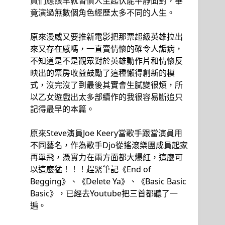
員們應該早就習慣人生起伏能平靜面對，畢
竟演過無數個角色經歷太多不同的人生。
原來漫威又要推新電影把那票超級英雄拉出
來又存在感嗎，一直賣情懷的確令人詬病，
不知道是不是觀眾對於英雄動作片和情懷反
映出的票房收益鼓勵了這種懶得創新的模
式，沒完沒了到最後其實會生膩變很煩，所
以乙女遊戲出太多部續作的我很容易斷追只
記得最早的本篇。
原來Steve演員Joe Keery當歌手跟當演員用
不同藝名，作為歌手Djo從搖滾樂團成員起家
再單飛，憑實力在兩方面都大爆紅，這麼可
以這麼猛！！！趕緊筆記《End of
Begging》、《Delete Ya》、《Basic Basic
Basic》，已經去Youtube把三首都聽了一
遍。