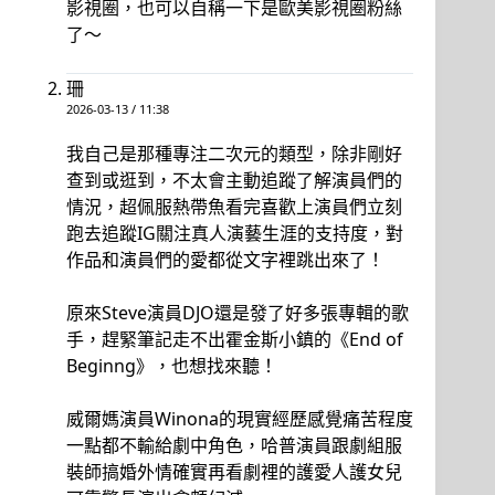
影視圈，也可以自稱一下是歐美影視圈粉絲
了～
珊
2026-03-13 / 11:38
我自己是那種專注二次元的類型，除非剛好
查到或逛到，不太會主動追蹤了解演員們的
情況，超佩服熱帶魚看完喜歡上演員們立刻
跑去追蹤IG關注真人演藝生涯的支持度，對
作品和演員們的愛都從文字裡跳出來了！
原來Steve演員DJO還是發了好多張專輯的歌
手，趕緊筆記走不出霍金斯小鎮的《End of
Beginng》，也想找來聽！
威爾媽演員Winona的現實經歷感覺痛苦程度
一點都不輸給劇中角色，哈普演員跟劇組服
裝師搞婚外情確實再看劇裡的護愛人護女兒