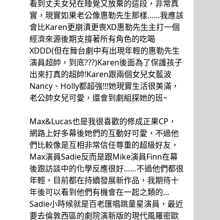
看到丈夫女兒在睡覺又放棄的這段，非常真
實，現實如果老公像惠勒先生那樣……我應該
會比Karen更崩潰更喪XD惠勒先生主打一個
經濟來源後期支撐著所有角色的吃喝
XDDD(但在舞台劇中有出現年輕的惠勒先生
演員超帥，到底???)Karen後面為了保護孩子
出來打真的超帥!Karen跟兩個女兒女藍波
Nancy、Holly都超強!!!她現實生活很美滿，
老公帥女兒可愛，還會到劇組探她的班~
Max&Lucas也是我很喜歡的修成正果CP，
網路上好多幕後她們的互動好可愛，不過他
們比較像是互相非常信任尊重的超級好友，
Max演員Sadie反而是跟Mike演員Finn在幕
後跟訪談中的化學反應很好……不過他們都很
年輕，目前都在持續發展新作品，我期待十
年後可以看到他們有機會在一起之類的…
Sadie小時候就是百老匯唱跳童星演員，最近
要去倫敦西區的劇院演新版的現代風羅密歐