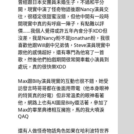
曾經跟日本女團員未婚生子，不過和平分
開，現實中演了怪奇物語後跟Nancy演員交
往，很穩定很甜蜜沒錯，但他中間有一段時
間現實中真的有呼麻一陣子，有點難以評
價……我個人覺得或許五年內會分手XDD但
沒差，我是Nancy粉不是Jonathan粉，我很
喜歡他跟Will劇中兄弟情，Steve演員現實中
跟他的感情超好，還有專門為他寫了一首
歌，然後他們拍戲期間很常開車載小演員到
處玩，真的很快樂XDD
Max跟Billy演員現實的互動也很不錯，她受
訪發言時哥哥都在後面用帶電（他本身眼神
的特質真的好電）但非常溫柔的眼神看著
他，網路上也有AI圖是Billy還活著，參加了
Max的畢業典禮相互擁抱，馬的我大噴淚
QAQ
還有人做怪奇物語角色如果在哈利波特世界