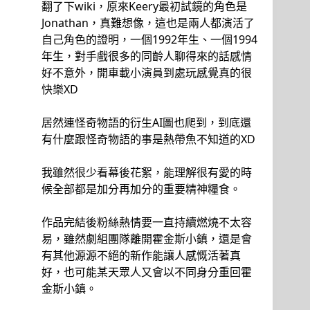
翻了下wiki，原來Keery最初試鏡的角色是
Jonathan，真難想像，這也是兩人都演活了
自己角色的證明，一個1992年生、一個1994
年生，對手戲很多的同齡人聊得來的話感情
好不意外，開車載小演員到處玩感覺真的很
快樂XD
居然連怪奇物語的衍生AI圖也爬到，到底還
有什麼跟怪奇物語的事是熱帶魚不知道的XD
我雖然很少看幕後花絮，能理解很有愛的時
候全部都是加分再加分的重要精神糧食。
作品完結後粉絲熱情要一直持續燃燒不太容
易，雖然劇組團隊離開霍金斯小鎮，還是會
有其他源源不絕的新作能讓人感慨活著真
好，也可能某天眾人又會以不同身分重回霍
金斯小鎮。