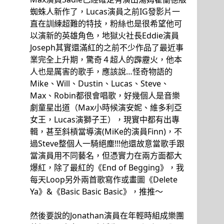
蜘蛛人新作了，Lucas演員之前IG發影片一
直在訓練超難的特技，粉絲也是很希望他可
以演新的英雄角色，地獄火社長Eddie演員
Joseph其實還滿紅的之前不少作品了最近事
業完全上升期，驚奇４超人的霹靂火，他本
人也是厲害的歌手，應該說…怪奇物語的
Mike、Will、Dustin、Lucas、Steve、
Max、Robin都很會唱歌，好幾個人是音樂
劇童星出道（Max小時候演安妮、維多利亞
女王，Lucas演獅子王），現實中都有出專
輯，甚至斜槓當導演(MiKe的演員Finn)，不
過Steve整個人一騎絕塵!!!他還故意當歌手跟
當演員用不同藝名，但憑實力在兩方面都大
爆紅，除了最紅的《End of Begging》，我
每天Loop另外兩首歌寫作或畫圖《Delete
Ya》&《Basic Basic Basic》，推推～
然後要說的Jonathan演員在年輕時組成樂團