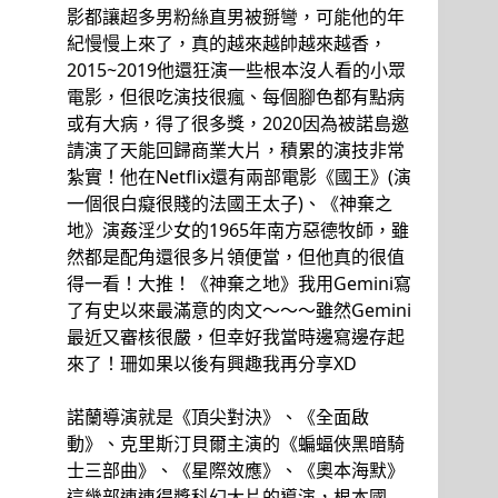
影都讓超多男粉絲直男被掰彎，可能他的年
紀慢慢上來了，真的越來越帥越來越香，
2015~2019他還狂演一些根本沒人看的小眾
電影，但很吃演技很瘋、每個腳色都有點病
或有大病，得了很多獎，2020因為被諾島邀
請演了天能回歸商業大片，積累的演技非常
紮實！他在Netflix還有兩部電影《國王》(演
一個很白癡很賤的法國王太子)、《神棄之
地》演姦淫少女的1965年南方惡德牧師，雖
然都是配角還很多片領便當，但他真的很值
得一看！大推！《神棄之地》我用Gemini寫
了有史以來最滿意的肉文～～～雖然Gemini
最近又審核很嚴，但幸好我當時邊寫邊存起
來了！珊如果以後有興趣我再分享XD
諾蘭導演就是《頂尖對決》、《全面啟
動》、克里斯汀貝爾主演的《蝙蝠俠黑暗騎
士三部曲》、《星際效應》、《奧本海默》
這幾部連連得獎科幻大片的導演，根本國