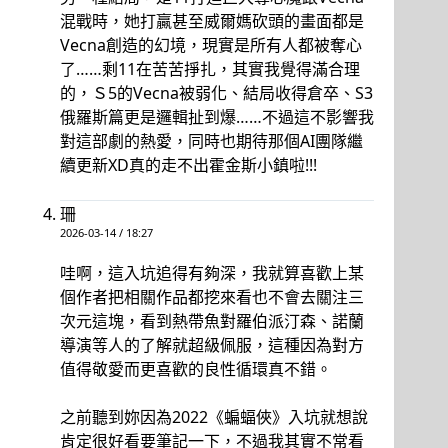
混戰時，她打贏甚至威爾媽砍頭的畫面都是
Vecna創造的幻境，現實是所有人都被奪心
了……剩11在苦苦掙扎，其實我覺得滿合理
的，Ｓ5的Vecna被弱化、結局收得倉卒、S3
俄羅斯篇更是邏輯扯到爆……不過這不影響我
對這部劇的熱愛，同時也期待那個AI團隊繼
續更新XD真的走不出霍金斯小鎮啦!!!
珊
2026-03-14 / 18:27
哇啊，這入坑追得有夠深，我就算喜歡上某
個作者把相關作品都挖來看也不會去關注三
次元這塊，看到熱帶魚對羅伯派汀森、諾蘭
導演等人的了解就超級佩服，這種因為對方
值得敬愛而更喜歡的良性循環真不錯。
之前聽到妳因為2022《蝙蝠俠》入坑就想說
肯定很好看要筆記一下，不過我其實不常看