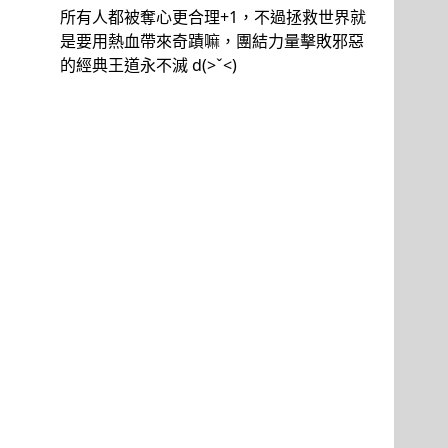
所有人都被奪心更合理+1，不過拯救世界就
是要用熱血帶來奇蹟嘛，團結力量擊敗邪惡
的經典王道永不滅 d(>ˇ<)