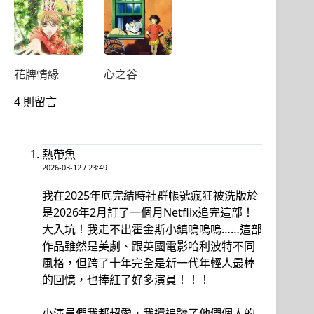
花牌情緣
心之谷
4 則留言
熱帶魚
2026-03-12 / 23:49
我在2025年底完結時社群帳號瘋狂被洗版於
是2026年2月訂了一個月Netflix追完這部！
大入坑！我走不出霍金斯小鎮嗚嗚嗚……這部
作品雖然是美劇、跟英國電影哈利波特不同
風格，但跨了十年完全是新一代年輕人最棒
的回憶，也捧紅了好多演員！！！
小演員們我都超愛，我還追蹤了他們個人的