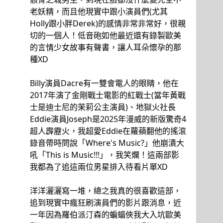
老妖精，而且他現實中跟小演員們(尤其
Holly跟小胖Derek)的感情非常非常好，很親
切的一個人！低音砲如他最近還有錄製歐美
的言情少女故事有聲書，讓人耳朵懷孕的那
種XD
Billy演員Dacre有一雙會電人的眼睛，他在
2017年演了金剛戰士電影的紅戰士(當年黃戰
士是迪士尼的茉莉公主演員)、地獄火社長
Eddie演員Joseph是2025年漫威的新版驚奇4
超人霹靂火，我超愛Eddie在蘿蘋翻他的搖滾
錄音帶時問說「Where's Music?」他崩潰大
吼「This is Music!!!」，我笑爛！這兩部影
我都為了追這兩位男星排入待看片單XD
洋洋灑灑寫一堆，總之我真的很喜歡這部，
追到現實中瘋狂刷演員們的影片跟消息，近
一年因為羅伯派汀森的蝙蝠俠我大入坑歐美