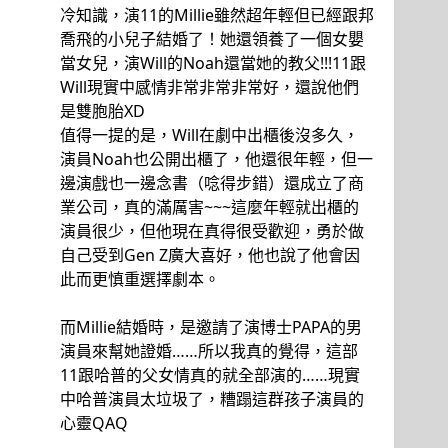
冷知識，演11的Millie雖然超年輕但已經跟邦
喬飛的小兒子結婚了！她還領養了一個女嬰
當女兒，演Will的Noah還當她的教父!!!11跟
Will現實中感情非常非常非常好，還說他們
是雙胞胎XD
值得一提的是，Will在劇中出櫃後沒多久，
演員Noah也公開出櫃了，他還很年輕，但一
邊演戲也一邊念書（唸得步錯）還成立了商
業公司，真的滿厲害~~~這麼年輕就出櫃的
演員很少，但他現在真得很受歡迎，勇於做
自己受到Gen Z廣大喜好，他也說了他會因
此而更慎重選擇劇本。
而Millie結婚時，是邀請了演博士PAPA的男
演員來幫她證婚……所以我真的覺得，這部
11跟哈普的父女情真的就全部演的……現實
中哈普演員太垃圾了，糟蹋這群孩子演員的
心靈QAQ