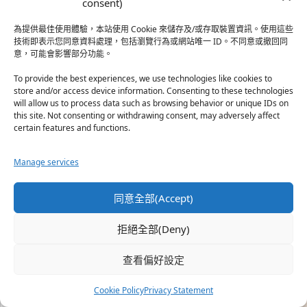
consent)
熱帶魚
·
2026-07-21
為提供最佳使用體驗，本站使用 Cookie 來儲存及/或存取裝置資訊。使用這些
技術即表示您同意資料處理，包括瀏覽行為或網站唯一 ID。不同意或撤回同
兩本我都買了！第二本及川牛島木兔的也非常好看！超
意，可能會影響部分功能。
級…
於『排球少年！！magazine』
To provide the best experiences, we use technologies like cookies to
store and/or access device information. Consenting to these technologies
will allow us to process data such as browsing behavior or unique IDs on
this site. Not consenting or withdrawing consent, may adversely affect
珊
·
2026-06-22
certain features and functions.
如果真的打從心底厭惡，怎麼可能只是被情勒就自願把
時…
Manage services
於『強風吹拂』
同意全部(Accept)
熱帶魚
·
2026-06-22
之前看到網路上有人說灰二自私情勒大家陪他圓夢，但
拒絕全部(Deny)
真…
查看偏好設定
於『強風吹拂』
Cookie Policy
Privacy Statement
珊
·
2026-06-18