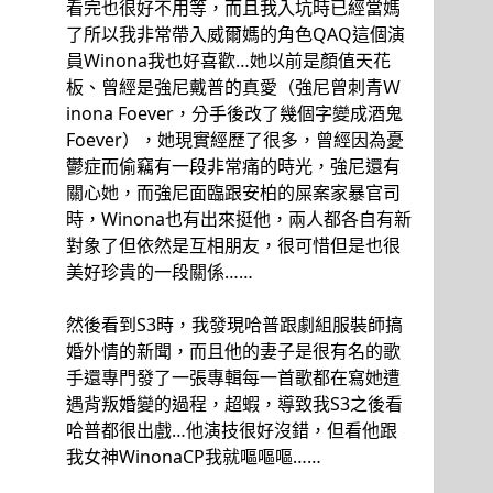
看完也很好不用等，而且我入坑時已經當媽
了所以我非常帶入威爾媽的角色QAQ這個演
員Winona我也好喜歡…她以前是顏值天花
板、曾經是強尼戴普的真愛（強尼曾刺青Ｗ
inona Foever，分手後改了幾個字變成酒鬼
Foever），她現實經歷了很多，曾經因為憂
鬱症而偷竊有一段非常痛的時光，強尼還有
關心她，而強尼面臨跟安柏的屎案家暴官司
時，Winona也有出來挺他，兩人都各自有新
對象了但依然是互相朋友，很可惜但是也很
美好珍貴的一段關係……
然後看到S3時，我發現哈普跟劇組服裝師搞
婚外情的新聞，而且他的妻子是很有名的歌
手還專門發了一張專輯每一首歌都在寫她遭
遇背叛婚變的過程，超蝦，導致我S3之後看
哈普都很出戲…他演技很好沒錯，但看他跟
我女神WinonaCP我就嘔嘔嘔……