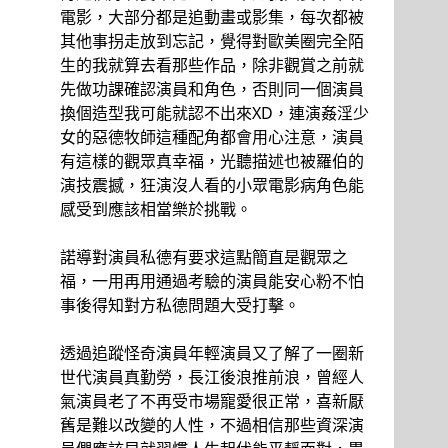
電影，大部分都是追動畫或影集，每次都被
其他事拐走放到忘記，覺得對歐美圈完全陌
生的我就算去看那些作品，除非觀賞之前就
先做功課確認演員和角色，否則同一個演員
換個造型我可能就認不出來XD，連演姦淫少
女的惡德牧師這種配角都會用心注意，演員
有這樣的觀眾真幸福，光聽描述也被羅伯的
演技震撼，狂演沒人看的小眾電影病角色能
感受到應該相當樂於挑戰。
諾導對演員私德有要求這點簡直是觀眾之
福，一用再用通過考驗的演員能安心粉不怕
事後得知對方私德問題大受打擊。
透過追蹤怪奇演員年輕演員又了解了一圈新
世代演員真勤勞，長江後浪推前浪，曾經人
氣演員老了不再受市場寵愛很正常，喜新厭
舊是難以改變的人性，不過相信那些資深演