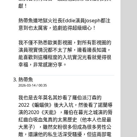
獻！
熱帶魚連地獄火社長Eddie演員Joseph都注
意到也太厲害，追劇追得超級細心！
我不僅不熟悉歐美影視圈，對所有影視圈的
演員現實情況都不太了解，邊看邊長知識，
能喜歡到這種程度的入坑實況光看就覺得很
幸福，非常感謝分享。
熱帶魚
2026-03-14 / 00:35
我也是去年莫名其妙看了羅伯派汀森的
2022《蝙蝠俠》後大入坑，然後看了諾蘭導
演的2020《天能》，羅伯在暮光之城演的脣
紅齒白吸血鬼真的太黑歷史（他本人也是最
大黑子），雖然女粉很多但成為很多男性公
敵，還讓他的私生活深受騷擾，但這兩部電