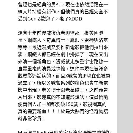
曾經也是經典的男神，現在也依然活躍在一
線大片持續有新作，但他們真的已經完全不
受到Gen Z歡迎了，老了XDDD
還有十年前漫威復仇者聯盟那一掛美國隊
長、鋼鐵人、奇異博士、鷹眼、雷神與洛基
等等，最近漫威又要推新電影把他們拉出來
演，鋼鐵人都已經在劇中掛掉了，現在又出
來演一個新角色，漫威就走多重宇宙路線一
直賣重複的演員或情懷，這件事現在被滿多
觀眾影迷詬病的，而且X戰警的IP現在也被買
過去了，所以Ｘ戰警系列的腳色也會在新電
影中出現，老Ｘ博士跟老萬磁王，之前預告
片出來，影迷真的不知道該說啥，演員們隨
便兩個人加一加都要破150歲，影視圈真的
真的需要新血！！！於是大熱門的怪奇物語
就非常珍貴！
Max演員Sadie已經確定有演出湯姆霍蘭德版