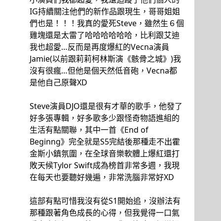
IG持續關注他們的新作品跟現生，哥哥姐姐
們也是！！！我真的愛死Steve，雖然生６個
雞塊還是太雷了哈哈哈哈哈哈，比利跟艾迪
我也超愛…反而是再度爆紅的Vecna演員
Jamie(以前跟莉莉柯林斯演《骸骨之城》)我
沒有很瘋…但他是個天然低音砲，Vecna都
是他自己原聲XD
Steve演員DJO還是很有才華的歌手，他發了
好多張專輯，好多歌多少跟怪奇物語進組的
生活有點關聯，其中一首《End of
Beginng》完全就是S5完結後那種走不出霍
金斯小鎮氛圍，在全球音樂軟體上爆紅還打
敗天候Tylor Swift成為榜首非常多週，我現
在每天也要聽好幾遍，非常洗腦非常好XD
這部有點可惜我沒有從S1開始追，沒辦法有
那種跟著角色成長的心得，但我覺得一口氣