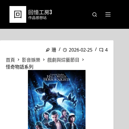
跳
至
主
要
內
容
珊
2026-02-25
4
首頁
影音娛樂
戲劇與綜藝節目
怪奇物語系列