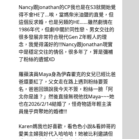
Nancy跟Jonathan的CP我也是在S3就開始覺
得不會HE了…唉，當媽柴米油鹽的直覺，但
這個反求婚，也是另類的HE……雖然劇情在
1986年代，但劇中關於同性戀、男女交往的
很多發展非常符合現代Gen Z年輕人的理
念，我覺得滿好的!!!Nancy跟Jonathan現實
中是穩定交往的情侶，很多年了，算是彌補
了粉絲的遺憾XD
羅蘋演員Maya身為伊森霍克的女兒已經比爸
爸還要紅了，父女走在路上遇到粉絲要簽
名，爸爸回頭說我今天不簽，粉絲一臉「阿
北你是誰？」然後直接無視他找Maya~~~她
也在2026/2/14結婚了，怪奇物語年輕主演
員幾乎齊聚她的婚禮!!!
Karen媽我也好喜歡，看色色小說&看帥哥的
愛美主婦我好代入哈哈哈！她被比利邀請但