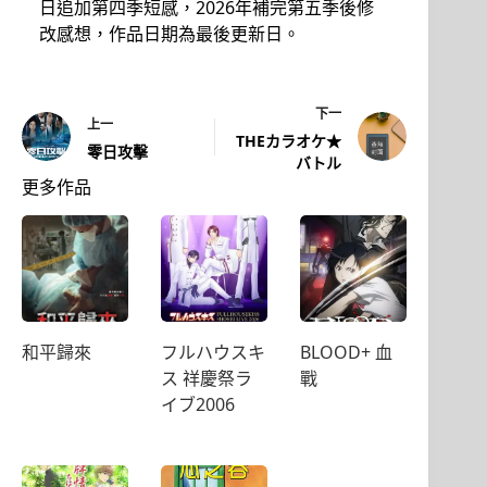
日追加第四季短感，2026年補完第五季後修
改感想，作品日期為最後更新日。
下一
上一
THEカラオケ★
零日攻擊
バトル
更多作品
和平歸來
フルハウスキ
BLOOD+ 血
ス 祥慶祭ラ
戰
イブ2006