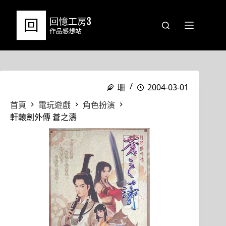
跳
至
主
要
內
容
珊
2004-03-01
首頁
電玩遊戲
角色扮演
軒轅劍外傳 蒼之濤