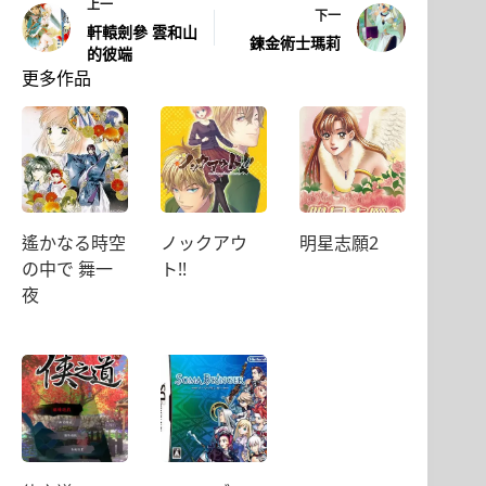
上一
下一
軒轅劍參 雲和山
鍊金術士瑪莉
的彼端
更多作品
遙かなる時空
ノックアウ
明星志願2
の中で 舞一
ト!!
夜