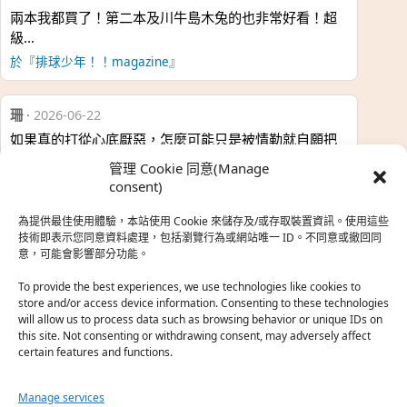
兩本我都買了！第二本及川牛島木兔的也非常好看！超
級…
於『排球少年！！magazine』
珊
·
2026-06-22
如果真的打從心底厭惡，怎麼可能只是被情勒就自願把
時…
管理 Cookie 同意(Manage
於『強風吹拂』
consent)
為提供最佳使用體驗，本站使用 Cookie 來儲存及/或存取裝置資訊。使用這些
熱帶魚
·
2026-06-22
技術即表示您同意資料處理，包括瀏覽行為或網站唯一 ID。不同意或撤回同
意，可能會影響部分功能。
之前看到網路上有人說灰二自私情勒大家陪他圓夢，但
真…
To provide the best experiences, we use technologies like cookies to
store and/or access device information. Consenting to these technologies
於『強風吹拂』
will allow us to process data such as browsing behavior or unique IDs on
this site. Not consenting or withdrawing consent, may adversely affect
certain features and functions.
珊
·
2026-06-18
我也喜歡運動番，雖然前陣子挑戰鑽石王牌失敗了，看
Manage services
第…