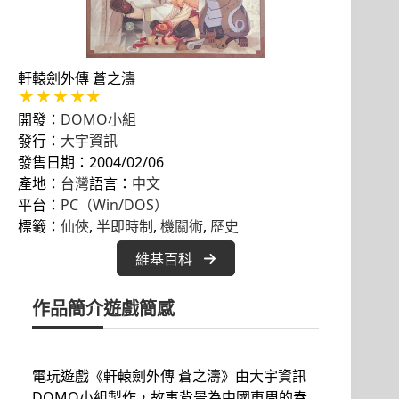
軒轅劍外傳 蒼之濤
開發：
DOMO小組
發行：
大宇資訊
發售日期：2004/02/06
產地：
台灣
語言：
中文
平台：
PC（Win/DOS）
標籤：
仙俠
, 
半即時制
, 
機關術
, 
歷史
維基百科
作品簡介
遊戲簡感
電玩遊戲《軒轅劍外傳 蒼之濤》由大宇資訊
DOMO小組製作，故事背景為中國東周的春