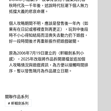
秋時代及一千年後，述說時代狂潮下個人無力
抵擋大義的悲哀命運。
個人攻略期間不明，應該是發售後一年內（如
果有在日記或哪裡查到再更正），玩到中後段
時不小心得知結局而沮喪失去動力扔下遊戲，
好一段時間後才再重新振作把遊戲破關。
原為2006年7月19日建立的〈軒轅劍系列小
感〉，2025年改版將作品拆開建檔並追加個
人攻略情況與遊戲資訊，為方便以接觸時間排
序，暫以發售隔月為作品建立日期。
關聯作品系列
#
軒轅劍系列