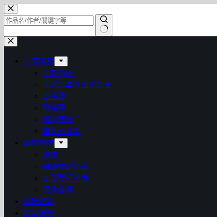
跳
至
主
找
要
不
內
工房導覽
到
容
主站Q&A
符
工房沿革與歷史留言
合
支持珊
條
聯絡珊
件
相關連結
的
隱私權政策
結
圖文閱讀
果
漫畫
網路原創小說
商業發行小說
其他書籍
電玩遊戲
影音娛樂