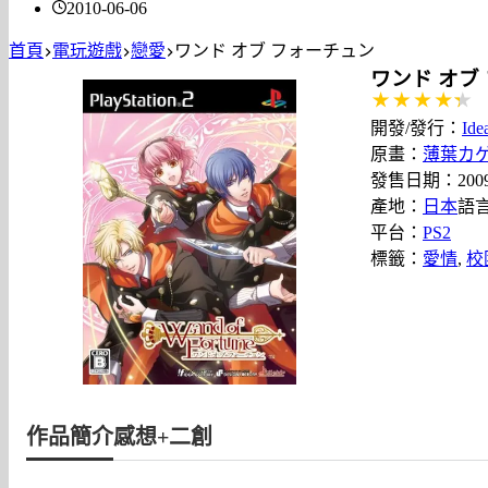
2010-06-06
首頁
電玩遊戲
戀愛
ワンド オブ フォーチュン
ワンド オブ
開發/發行：
Ide
原畫：
薄葉カ
發售日期：2009/
產地：
日本
語
平台：
PS2
標籤：
愛情
, 
校
作品簡介
感想+二創