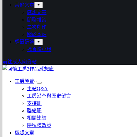
其他文章
感想文章
閒聊雜談
二次創作
關於本站
標籤篩選
找言情小說
前往成人向分站
工房導覽
主站Q&A
工房沿革與歷史留言
支持珊
聯絡珊
相關連結
隱私權政策
感想文章