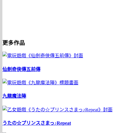
更多作品
仙劍奇俠傳五前傳
九龍魔法陣
うたの☆プリンスさまっ♪Repeat