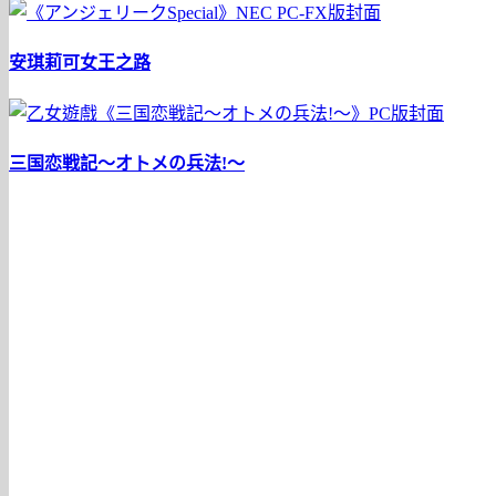
安琪莉可女王之路
三国恋戦記〜オトメの兵法!〜