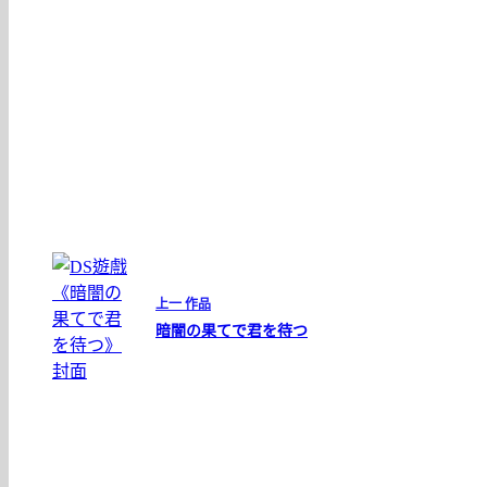
上一
作品
暗闇の果てで君を待つ