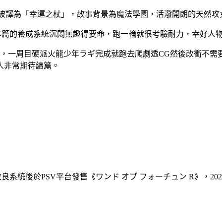
rtune）被譯為「幸運之杖」，故事背景為魔法學園，活潑開朗的
部產生興趣，本篇的養成系統沉悶無趣得要命，跑一輪就很考驗耐力，幸
人，一周目硬派火龍少年ラギ完成就跑去爬劇透CG然後改衝不需要麻
人非常期待續篇。
系統後於PSV平台發售《ワンド オブ フォーチュン R》，2023年5月