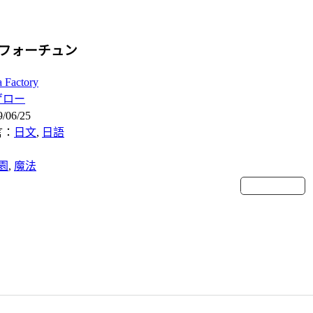
 フォーチュン
a Factory
ゲロー
06/25
言：
日文
, 
日語
園
, 
魔法
維基百科