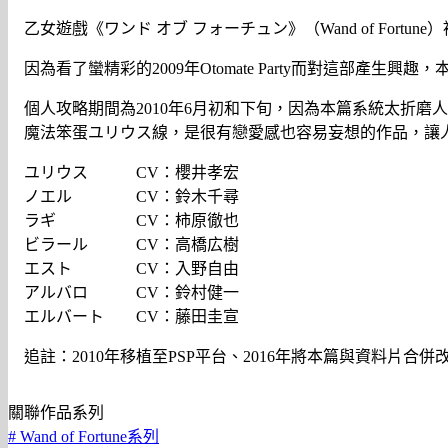
乙女遊戲《ワンド オブ フォーチュン》（Wand of Fo
因為看了蠻精彩的2009年Otomate Party而對這
個人攻略期間為2010年6月初和下旬，因為本篇系統太折磨
魔法笨蛋ユリウス線，是很有戀愛感也容易妄想的作品，讓
ユリウス CV：櫻井孝宏
ノエル CV：鈴木千尋
ラギ CV：柿原徹也
ビラール CV：高橋広樹
エスト CV：入野自由
アルバロ CV：鈴村健一
エルバート CV：藤田圭宣
追註：2010年移植至PSP平台、2016年將本篇與資料片合併改良
關聯作品系列
#
Wand of Fortune系列