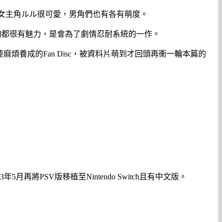
天然攻女主角ルル很可愛，男角們也有各有萌度。
好人物都很有魅力，是會為了劇情忍耐系統的一作。
煩養成的Fan Disc，被資料片萌到才回頭再衝一輪本篇的
再將PSV版移植至Nintendo Switch且有中文版。