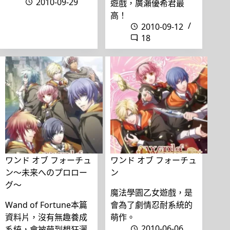
2010-09-29
遊戲，廣瀨優希君最
高！
2010-09-12
18
ワンド オブ フォーチュ
ワンド オブ フォーチュ
ン〜未来へのプロロー
ン
グ〜
魔法學園乙女遊戲，是
Wand of Fortune本篇
會為了劇情忍耐系統的
資料片，沒有無趣養成
萌作。
2010-06-06
系統，會被萌到想狂灑