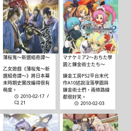
薄桜鬼〜新選組奇譚〜
マナケミア2〜おちた學
園と錬金術士たち〜
乙女遊戲《薄桜鬼〜新
選組奇譚〜》將日本幕
鍊金工房PS2平台末代
末時期史實改編得很有
作A10述說沒落學園與
萌度。
鍊金術士們，兩條路線
2010-02-17
都很好笑。
21
2010-02-03