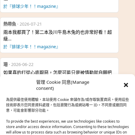
於『排球少年！！magazine』
熱帶魚
·
2026-07-21
兩本我都買了！第二本及川牛島木兔的也非常好看！超
級…
於『排球少年！！magazine』
珊
·
2026-06-22
如果真的打從心底厭惡，怎麼可能只是被情勒就自願把
時…
管理 Cookie 同意(Manage
於『強風吹拂』
consent)
為提供最佳使用體驗，本站使用 Cookie 來儲存及/或存取裝置資訊。使用這些
熱帶魚
·
2026-06-22
技術即表示您同意資料處理，包括瀏覽行為或網站唯一 ID。不同意或撤回同
意，可能會影響部分功能。
之前看到網路上有人說灰二自私情勒大家陪他圓夢，但
真…
To provide the best experiences, we use technologies like cookies to
store and/or access device information. Consenting to these technologies
於『強風吹拂』
will allow us to process data such as browsing behavior or unique IDs on