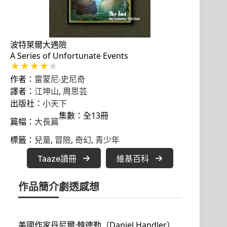
波特萊爾大遇險
A Series of Unfortunate Events
作者：
雷蒙尼‧史尼奇
譯者：
江坤山
,
周思芸
出版社：
小天下
集數：全13冊
篇幅：
大長篇
標籤：
兒童
, 
冒險
, 
奇幻
, 
青少年
Taaze讀冊
維基百科
作品簡介
劇透感想
美國作家丹尼爾·韓德勒（Daniel Handler）