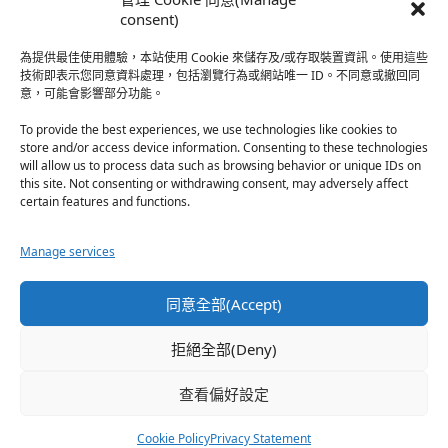
於『強風吹拂』
consent)
為提供最佳使用體驗，本站使用 Cookie 來儲存及/或存取裝置資訊。使用這些
熱帶魚
·
2026-06-22
技術即表示您同意資料處理，包括瀏覽行為或網站唯一 ID。不同意或撤回同
意，可能會影響部分功能。
之前看到網路上有人說灰二自私情勒大家陪他圓夢，但
真…
To provide the best experiences, we use technologies like cookies to
store and/or access device information. Consenting to these technologies
於『強風吹拂』
will allow us to process data such as browsing behavior or unique IDs on
this site. Not consenting or withdrawing consent, may adversely affect
certain features and functions.
珊
·
2026-06-18
我也喜歡運動番，雖然前陣子挑戰鑽石王牌失敗了，看
Manage services
第…
於『白領羽球部』
同意全部(Accept)
熱帶魚
·
2026-06-18
拒絕全部(Deny)
看了排少、強風吹拂，依然還是很喜歡運動番於是接續
著…
查看偏好設定
於『白領羽球部』
Cookie Policy
Privacy Statement