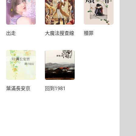
出走
大魔法搜查線
贖罪
葉滿長安京
回到1981