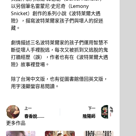
以另個筆名雷蒙尼·史尼奇（Lemony
Snicket）創作的系列小說《波特萊爾大遇
險》，描寫波特萊爾家孩子們與壞人的捉迷
藏。
劇情描述三名波特萊爾家的孩子們運用智慧不
斷從壞人手裡脫逃，每次又被抓到又逃脫的鬼
打牆經歷（誤），作者也有在《波特萊爾大遇
險》故事裡登場。
除了台灣中文版，也有從圖書館借回英文版，
用字淺顯蠻容易閱讀。
上一
下一
春香說……
陰陽師
更多作品