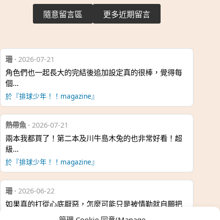
隨意留言區
更多近期留言
珊
·
2026-07-21
角色們也一起長大的完結後追加設定真的很棒，覺得每
個…
於『排球少年！！magazine』
熱帶魚
·
2026-07-21
兩本我都買了！第二本及川牛島木兔的也非常好看！超
級…
於『排球少年！！magazine』
珊
·
2026-06-22
如果真的打從心底厭惡，怎麼可能只是被情勒就自願把
時…
管理 Cookie 同意(Manage