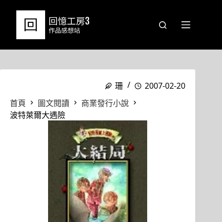
跳
至
主
要
內
容
珊
2007-02-20
首頁
圖文閱讀
商業發行小說
波特萊爾大遇險