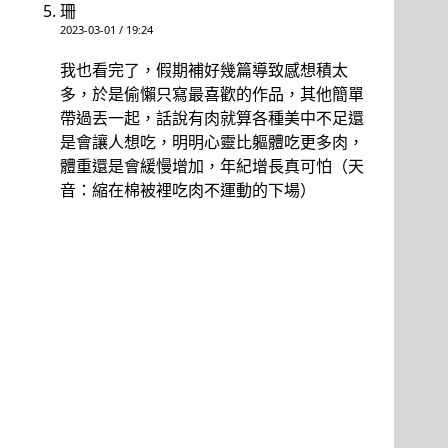
珊
2023-03-01 / 19:24
我也看完了，假期補好幾篇導致感想積太
多，於是偷懶只寫最喜歡的作品，其他簡單
帶過丟一起，話說有肉就算各種美中不足還
是會讓人想吃，明明心靈比軀體吃更多肉，
體重還是會緩慢增加，年紀增長真可怕（天
音：縮在棉被裡吃肉不運動的下場）