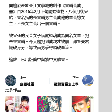
聞檀發表於晉江文學城的創作《首輔養成手
冊》自2016年2月下旬開始連載，八個月後完
結，書名指的是首輔男主養成他的童養媳女
主，不是女主養出一個首輔。
被害死的良善女子借屍還魂成為同名女童，抱
未來首輔三哥大腿抱到成親才被前世都督夫君
識破身分，導致兩男爭得頭破血流。
追註：已出版簡中與繁中實體書。
上一
下一
幽靈社團
砸鍋賣鐵去上學
更多作品