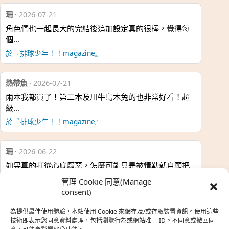
珊
·
2026-07-21
角色們也一起長大的完結後追加設定真的很棒，覺得每
個…
於『排球少年！！magazine』
熱帶魚
·
2026-07-21
兩本我都買了！第二本及川牛島木兔的也非常好看！超
級…
於『排球少年！！magazine』
珊
·
2026-06-22
如果真的打從心底厭惡，怎麼可能只是被情勒就自願把
時…
管理 Cookie 同意(Manage
於『強風吹拂』
consent)
為提供最佳使用體驗，本站使用 Cookie 來儲存及/或存取裝置資訊。使用這些
熱帶魚
·
2026-06-22
技術即表示您同意資料處理，包括瀏覽行為或網站唯一 ID。不同意或撤回同