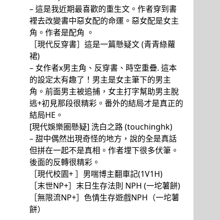
– 這是我近期最喜歡的重生文。作者穿到書
裡去改變書中惡女配的命運。惡女配是女主
角。作者是配角 。
［現代反穿書］這是一篇懸疑文 (青青綠蘿
裙)
– 女作者x男主角、反穿書、時空重疊. 這本
的設定太有趣了！男主是女主筆下的男主
角。前面男主被追捕，女主打字幫助男主脫
逃+初見那段很精彩。番外的結局才是真正的
結局HE。
[現代娛樂圈懸疑] 洗白之路 (touchinghk)
– 甜中偶然出現奇怪的地方，說的全是真話
但拼在一起不是真相。作者埋下很多伏筆。
後面的反轉很精彩。
［現代校園+ ］男喘博主翻車記(1V1H)
［末世NP+］末日生存法則 NPH (一坨薯餅)
［無限流NP+］色情生存遊戲NPH（一坨薯
餅）