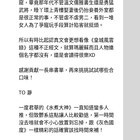
窟，畢竟那年代不管溫文儒雅書生還是勇猛
武將，睡丫環上青樓娶妻後仍抬妾養外室都
是很正常的事，不管虐不虐男二，看到一堆
女人為了爭寵玩手段算計陷害就挺煩。
所以有時比起認真文會更想看像《皇城風雲
錄》這種不正經文，就算瑪麗蘇而且人物連
個名字都沒有，還是會讀得很樂XD
感謝貢獻一長串書單，再來挑挑試試哪些合
口味！
TO 瀞
一度君華的《水煮大神》一直知道蠻多人
推，但致鬱系這點讓人比較勸退，第一時間
沒去啃就會不小心放置到忘掉，跟《灰色國
度》一樣精彩的話確實該找時間來補！