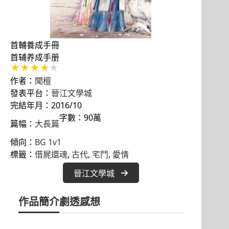
首輔養成手冊
首辅养成手册
作者：
聞檀
發表平台：
晉江文學城
完結年月：2016/10
字數：90萬
篇幅：
大長篇
傾向：
BG 1v1
標籤：
借屍還魂
, 
古代
, 
宅鬥
, 
愛情
晉江文學城
作品簡介
劇透感想