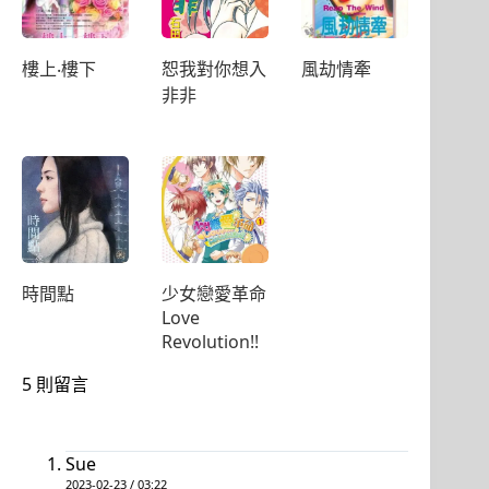
樓上‧樓下
恕我對你想入
風劫情牽
非非
時間點
少女戀愛革命
Love
Revolution!!
5 則留言
Sue
2023-02-23 / 03:22