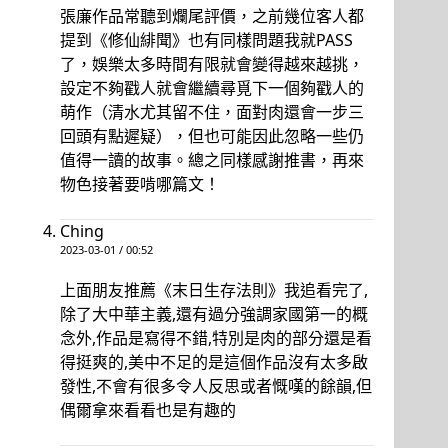
張廉作品常聽到爛尾評價，之前幾位客人都
提到《修仙緋聞》也有同樣問題我就PASS
了，娛樂太多時間有限就會變得越來越挑，
設定不夠戳人就會繼續尋覓下一個夠戳人的
萌作（清水尤其留不住，面對肉還會一步三
回頭有點遲疑），但也可能因此忽略一些仍
值得一讀的故事。總之同樣感謝推書，再來
物色接著要啃哪篇文！
Ching
2023-03-01 / 00:52
上面朋友推薦《末日生存法則》我追看完了,
除了大中華主義,還有過分強調家國第一的概
念外,作品是寫得不錯,特別是肉的部分還是看
得挺爽的,美中不足的是這個作品沒有太多啟
發性,不會有很多令人反思或者慨嘆的餘韻,但
偶爾拿來看看也是有趣的