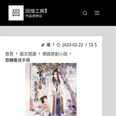
跳
至
主
要
內
容
珊
2023-02-22
5
首頁
圖文閱讀
網路原創小說
首輔養成手冊