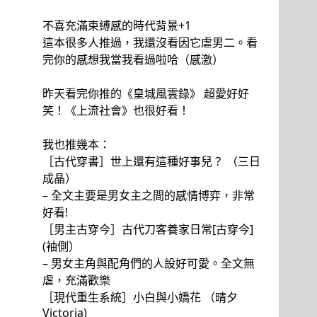
不喜充滿束縛感的時代背景+1
這本很多人推過，我還沒看因它虐男二。看
完你的感想我當我看過啦哈（感激）
昨天看完你推的《皇城風雲錄》 超愛好好
笑！《上流社會》也很好看！
我也推幾本：
［古代穿書］世上還有這種好事兒？ （三日
成晶）
– 全文主要是男女主之間的感情博弈，非常
好看!
［男主古穿今］古代刀客養家日常[古穿今]
(袖側）
– 男女主角與配角們的人設好可愛。全文無
虐，充滿歡樂
［現代重生系統］小白與小嬌花 （晴夕
Victoria)