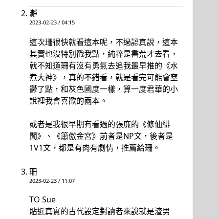
瀞
2023-02-23 / 04:15
這次珊很快就看這本呢，不過認真說，這本
其實也沒特別戳我點，純粹是書荒才去看，
就不知道珊有沒有勇氣去追我最早推的《水
煮大神》，真的不錯看，就是看完可能會窒
鬱了點，和灰色國度一樣，算一度君華的小
說裡我會喜歡的兩本。
或者是我很早期有看過的張廉的《修仙緋
聞》、《簫傲金宮》前者是NP文，後者是
1V1文，都是有肉有劇情，推薦給珊。
珊
2023-02-23 / 11:07
TO Sue
貼近真實的古代設定對讀者來說就是渣男