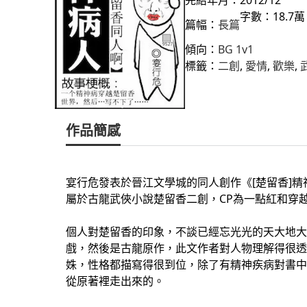
字數：18.7萬
篇幅：
長篇
傾向：
BG 1v1
標籤：
二創
, 
愛情
, 
歡樂
, 
作品簡感
宴行危發表於晉江文學城的同人創作《[楚留香]精
屬於古龍武俠小說楚留香二創，CP為一點紅和穿
個人對楚留香的印象，不談已經忘光光的天大地大
戲，然後是古龍原作，此文作者對人物理解得很透
姝，性格都描寫得很到位，除了有精神疾病對書中
從原著裡走出來的。