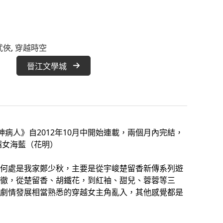
武俠
, 
穿越時空
晉江文學城
神病人》自2012年10月中開始連載，兩個月內完結，
越女海藍（花明）
何處是我家鄭少秋，主要是從宇峻楚留香新傳系列遊
徹，從楚留香、胡鐵花，到紅袖、甜兒、蓉蓉等三
劇情發展相當熟悉的穿越女主角亂入，其他感覺都是