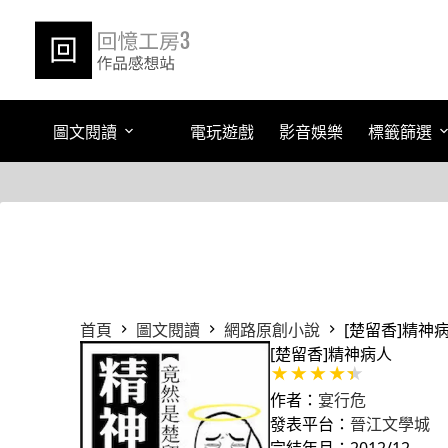
跳
至
主
要
內
容
圖文閱讀
電玩遊戲
影音娛樂
標籤篩選
首頁
圖文閱讀
網路原創小說
[楚留香]精神
[楚留香]精神病人
作者：
宴行危
發表平台：
晉江文學城
完結年月：2012/12