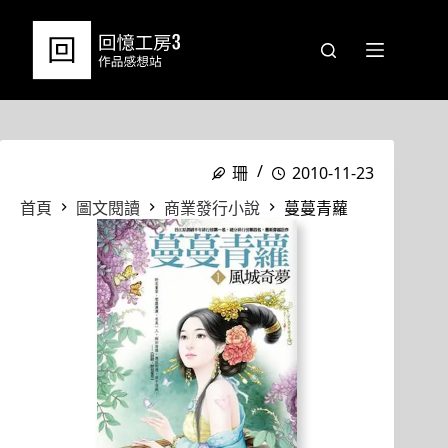
跳
至
主
要
內
容
珊
2010-11-23
首頁
圖文閱讀
商業發行小說
蔓蔓青蘿