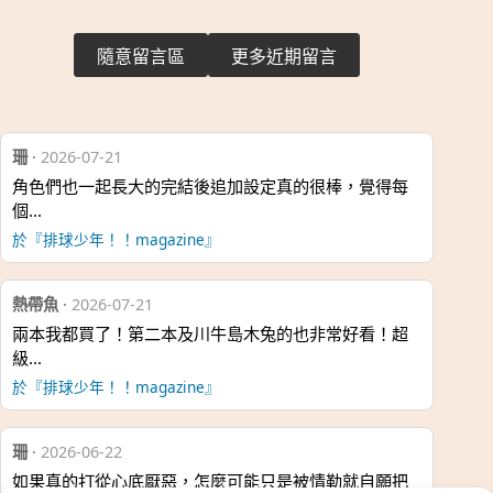
隨意留言區
更多近期留言
珊
·
2026-07-21
角色們也一起長大的完結後追加設定真的很棒，覺得每
個…
於『排球少年！！magazine』
熱帶魚
·
2026-07-21
兩本我都買了！第二本及川牛島木兔的也非常好看！超
級…
於『排球少年！！magazine』
珊
·
2026-06-22
如果真的打從心底厭惡，怎麼可能只是被情勒就自願把