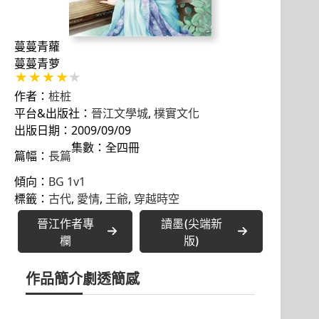
蔓蔓青蘿
蔓蔓青萝
作者：
桩桩
平台&出版社：
晉江文學城
, 
樸實文化
出版日期：2009/09/09
集數：全四冊
篇幅：
長篇
傾向：
BG 1v1
標籤：
古代
, 
愛情
, 
王爺
, 
穿越時空
晉江作者專
讀墨(尖端新
欄
版)
作品簡介
劇透簡感