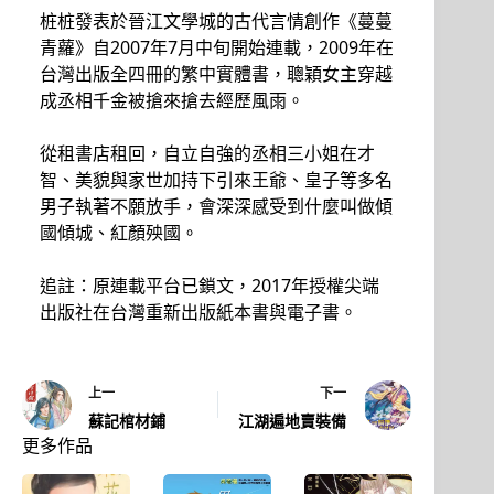
桩桩發表於晉江文學城的古代言情創作《蔓蔓
青蘿》自2007年7月中旬開始連載，2009年在
台灣出版全四冊的繁中實體書，聰穎女主穿越
成丞相千金被搶來搶去經歷風雨。
從租書店租回，自立自強的丞相三小姐在才
智、美貌與家世加持下引來王爺、皇子等多名
男子執著不願放手，會深深感受到什麼叫做傾
國傾城、紅顏殃國。
追註：原連載平台已鎖文，2017年授權尖端
出版社在台灣重新出版紙本書與電子書。
上一
下一
蘇記棺材鋪
江湖遍地賣裝備
更多作品