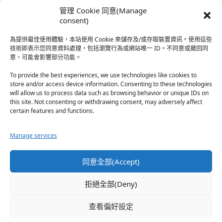
時…
管理 Cookie 同意(Manage
於『強風吹拂』
consent)
為提供最佳使用體驗，本站使用 Cookie 來儲存及/或存取裝置資訊。使用這些
熱帶魚
·
2026-06-22
技術即表示您同意資料處理，包括瀏覽行為或網站唯一 ID。不同意或撤回同
意，可能會影響部分功能。
之前看到網路上有人說灰二自私情勒大家陪他圓夢，但
真…
To provide the best experiences, we use technologies like cookies to
store and/or access device information. Consenting to these technologies
於『強風吹拂』
will allow us to process data such as browsing behavior or unique IDs on
this site. Not consenting or withdrawing consent, may adversely affect
certain features and functions.
珊
·
2026-06-18
我也喜歡運動番，雖然前陣子挑戰鑽石王牌失敗了，看
Manage services
第…
於『白領羽球部』
同意全部(Accept)
熱帶魚
·
2026-06-18
拒絕全部(Deny)
看了排少、強風吹拂，依然還是很喜歡運動番於是接續
著…
查看偏好設定
於『白領羽球部』