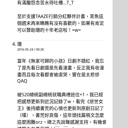
有滿腹怨念苦水待吐槽…T_T
至於支援TAAZE行銷分紅夥伴計畫，某魚這
個週末再來瞧瞧有沒有喜歡的，如果有肯定
可以贊助珊的十年老店啦！=w=
珊
2016-05-24 / 00:28
當年《無家可歸的小孩》日劇不錯紅，我忘
了是先看日劇還是先看漫畫，反正我有收漫
畫而且每次看都會被虐哭，實在是太悲慘
QAQ
被520總統副總統就職典禮迷住+1，我已經
把感想更新到近況記錄了w，看完《逆世女
王》後持續書荒的心情也更新到原創日記了
（嘆），書荒好哀傷，這年頭找篇萌文怎麼
這麼困難orz，總之先說聲感謝支持，有機會