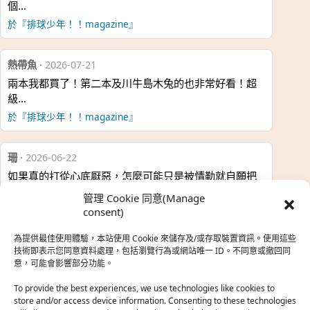
個…
於『排球少年！！magazine』
熱帶魚
·
2026-07-21
兩本我都買了！第二本及川牛島木兔的也非常好看！超
級…
於『排球少年！！magazine』
珊
·
2026-06-22
如果真的打從心底厭惡，怎麼可能只是被情勒就自願把
時…
管理 Cookie 同意(Manage
於『強風吹拂』
consent)
為提供最佳使用體驗，本站使用 Cookie 來儲存及/或存取裝置資訊。使用這些
熱帶魚
·
2026-06-22
技術即表示您同意資料處理，包括瀏覽行為或網站唯一 ID。不同意或撤回同
意，可能會影響部分功能。
之前看到網路上有人說灰二自私情勒大家陪他圓夢，但
真…
To provide the best experiences, we use technologies like cookies to
store and/or access device information. Consenting to these technologies
於『強風吹拂』