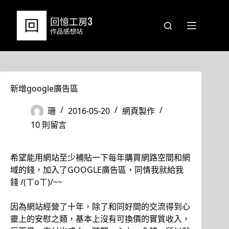
跳
至
主
要
內
容
新增google廣告區
珊
2016-05-20
網頁製作
10 則留言
希望能用網站至少補貼一下每年購買網路空間和網
域的錢，加入了GOOGLE廣告區，同情我就給我
錢 /(ㄒoㄒ)/~~
因為網站經營了十年，除了和同好間的交流得到心
靈上的安慰之類，基本上沒有可換價的實質收入，