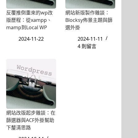
反覆推倒重來的wp改
網站新版製作雜談：
版歷程：從xampp、
Blocksy佈景主題與篩
mamp到Local WP
選外掛
2024-11-22
2024-11-11
4 則留言
網站改版起步雜談：在
篩選器與ACF外掛幫助
下釐清思路