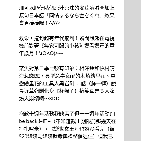
珊可以順便貼個原汁原味的安達吶喊圖加上
原句日本語「同情するなら金をくれ」效果
會更棒棒喔！^///<
救命，這句超有年代感啊！瞬間想起在電視
機前對著《無家可歸的小孩》邊看邊罵的童
年歲月！\(OAO)/~~
某魚對第二季比較有印象：相澤鈴和牧村晴
海悲戀BE，典型惡毒女配的木崎繪里花、單
戀繪里花的工具人黑岩剛…..話（鋒一轉）說
最近草彅剛化身【杯緣子】搞笑真是令人腹
筋大崩壞啊～XDD
抱歉十週年活動我缺席了但十一週年活動I'll
be back!!=皿=（不知道截止期限前那幾天在
掙扎啥米），《逆世女王》也還沒看完（被
520總統副總統就職典禮整個迷住）但我已