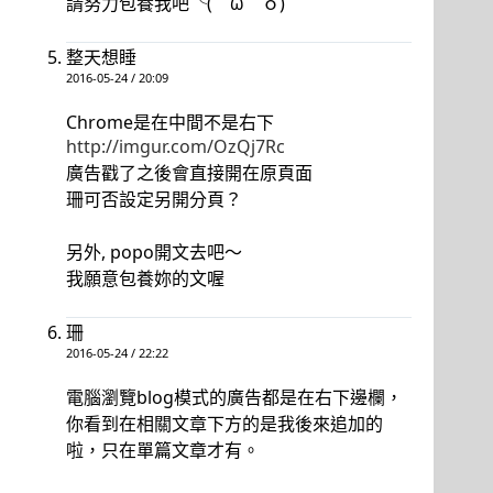
請努力包養我吧╰(￣ω￣ｏ)
整天想睡
2016-05-24 / 20:09
Chrome是在中間不是右下
http://imgur.com/OzQj7Rc
廣告戳了之後會直接開在原頁面
珊可否設定另開分頁？
另外, popo開文去吧～
我願意包養妳的文喔
珊
2016-05-24 / 22:22
電腦瀏覽blog模式的廣告都是在右下邊欄，
你看到在相關文章下方的是我後來追加的
啦，只在單篇文章才有。