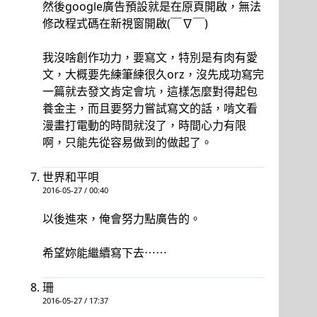
然後google廣告預設就是在原頁開啟，無法
修改程式碼在新視窗開啟(￣∇￣)
我沒啥創作功力，要寫文，特別是有肉有愛
文，大概要先練筆練很久orz，沒先成功寫完
一篇就去發文肯定會坑，這樣怎麼對得起包
養金主，而且要努力嘗試寫文的話，啃文看
漫畫打電動的時間就沒了，時間心力有限
啊，只能先從容易做到的做起了。
世界和平唄
2016-05-27 / 00:40
以後進來，俺會努力點廣告的。
希望妳能繼續寫下去⋯⋯
珊
2016-05-27 / 17:37