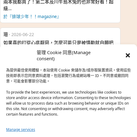
兩本我都買了！第二本及川牛島木兔的也非常好看！超
級…
於『排球少年！！magazine』
珊
·
2026-06-22
如果真的打從心底厭惡，怎麼可能只是被情勒就自願把
時…
管理 Cookie 同意(Manage
於『強風吹拂』
consent)
為提供最佳使用體驗，本站使用 Cookie 來儲存及/或存取裝置資訊。使用這些
熱帶魚
·
2026-06-22
技術即表示您同意資料處理，包括瀏覽行為或網站唯一 ID。不同意或撤回同
意，可能會影響部分功能。
之前看到網路上有人說灰二自私情勒大家陪他圓夢，但
真…
To provide the best experiences, we use technologies like cookies to
store and/or access device information. Consenting to these technologies
於『強風吹拂』
will allow us to process data such as browsing behavior or unique IDs on
this site. Not consenting or withdrawing consent, may adversely affect
certain features and functions.
珊
·
2026-06-18
我也喜歡運動番，雖然前陣子挑戰鑽石王牌失敗了，看
Manage services
第…