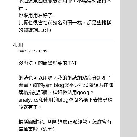
不過這東西感覺很好用耶，不曉得網誌行不
行…
也來用用看好了…
其實也很害怕前幾名和珊一樣、都是些糟糕
的關鍵詞….(汗)
珊
2009-12-13 / 12:45
沒辦法，的確蠻好笑的 T^T
網誌也可以用喔，我的網誌網站都分別測了
流量，緋的yam blog似乎要把追蹤碼貼在部
落格描述那欄，詳細做法用google
analytics和使用的blog空間名稱下去搜尋應
該就有了。
糟糕關鍵字… 明明這麼正派經營，怎麼會有
這種事啦（淚奔）