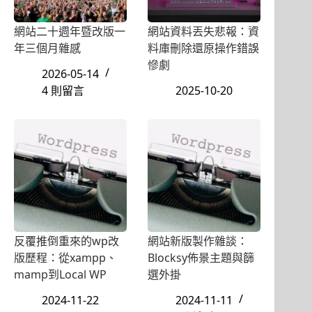
網站二十週年暨改版一
網站資料丟失悲報：資
年三個月雜感
料庫刪除還原操作錯誤
慘劇
2026-05-14
4 則留言
2025-10-20
反覆推倒重來的wp改
網站新版製作雜談：
版歷程：從xampp、
Blocksy佈景主題與篩
mamp到Local WP
選外掛
2024-11-22
2024-11-11