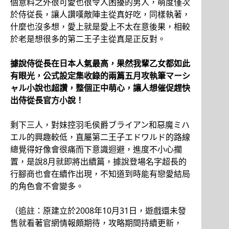
個意料之外很可愛也很令人困擾的男人，萌度僅次
於侍従長，讓人讚嘆敵陣主從真好吃，同樣執著，
什麼也沒多想，愛上就是愛上不太在意後果，相較
於老是想很多的第二王子主從真是正反對。
據說侍從長在日本人氣最高，果然我輩乙女都如此
有眼光，公式設定集收錄的兩篇五月攻執筆マーシ
ャル小說也超讚，整個正中萌心，讓人想催促趕快
出侍從長官方小說！
剩下三人，對妹控羽毛侯爵ブライアン和惡魔ミハ
エル的興趣較低，直屬第二王子エドワルド的路線
總覺得好像會很痛而下意識迴避，進度不小心擱
置，是說8月就即將出續篇，據說登場名字超長的
行腳商也會在續作出現，不知道到時能有戀愛結局
的角色會不會變多。
（追註：原建立於2008年10月31日，遊戲還未發
售就看著官網情報頗期待，攻略期間持續更新，