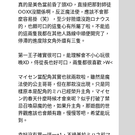
真的是美色當前昏了頭XD，直接把那對師徒
OOXX沒關係啊，反正魔法使，應該不會那
麼容易掛（笑），至少好險還沒跑ロナウス
的，也頗可口的這隻心有所屬了啦。不能追
的這兩隻我都在其他人路線中順便開完了，
停滯的進度除女角外還有三隻。
第一王子確實很可口，能理解會不小心玩很
晚XD，侍從長也好可口，兩隻都很喜歡 >W<
マイセン當配角其實也就兩款啦，雖然是魔
法使的公主哥哥，但在那款沒出現。只是同
樣原本是配角的ミハ已經榮升主角，マイセ
ン的春天什麼時候才會來呢？似乎打破了禁
忌召喚惡魔的他，如果升主角，那遊戲的世
界觀應該也會頗有趣，慢慢等吧，希望能玩
到。
幸好沒有買一送一+1，不過基於ミハ之前マ