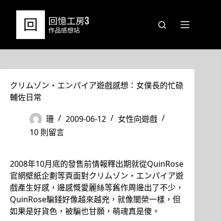
跳
至
主
要
內
容
クリムゾン・エンパイア遊戲感想：女僕長的忙碌
輔佐日常
珊
2009-06-12
女性向遊戲
10 則留言
2008年10月底的發售前情報釋出期就從QuinRose
官網壁紙企劃等頁面對クリムゾン・エンパイア遊
戲產生好感，邊感慨愛麗絲等舊作周邊出了不少，
QuinRose騙錢好像越來越兇，就像闇榮一樣，但
如果是好貨色，被騙也甘願，萌魂真是傻。