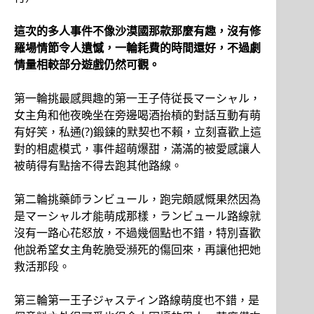
這次的多人事件不像沙漠國那款那麼有趣，沒有修
羅場情節令人遺憾，一輪耗費的時間還好，不過劇
情量相較部分遊戲仍然可觀。
第一輪挑最感興趣的第一王子侍従長マーシャル，
女主角和他夜晚坐在旁邊喝酒抬槓的對話互動有萌
有好笑，私通(?)鍛鍊的默契也不賴，立刻喜歡上這
對的相處模式，事件超萌爆甜，滿滿的被愛感讓人
被萌得有點捨不得去跑其他路線。
第二輪挑藥師ランビュール，跑完頗感慨果然因為
是マーシャル才能萌成那樣，ランビュール路線就
沒有一路心花怒放，不過幾個點也不錯，特別喜歡
他說希望女主角乾脆受瀕死的傷回來，再讓他把她
救活那段。
第三輪第一王子ジャスティン路線萌度也不錯，是