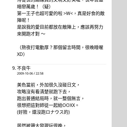
暗戀萬歲！（疑）
第一王子也超可愛的啦 >W<，真是好食的敵
陣呢！
是說我的愛目前都放在敵陣上，應該再努力
來開跑才對 ～
（熬夜打電動厚？那個留言時間，很晚睡喔
XD）
不良牛
2009-10-06 / 22:58
美色當前，外加很久沒碰日文，
攻略沒有看清楚就跑下去，
跑出普通結局時，就一整個無言，
很想把這對師徒一起給OOXX。
(好險，還沒跑ロナウス的)
居然被珊大發現玩很晚，