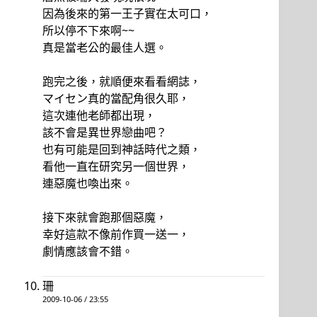
因為後來的第一王子實在太可口，
所以停不下來啊~~
真是當老公的最佳人選。
跑完之後，就順便來看看網誌，
マイセン真的當配角很久耶，
這次連他老師都出現，
該不會是異世界戀曲吧？
也有可能是回到神話時代之類，
看他一直在研究另一個世界，
連惡魔也喚出來。
接下來就會跑那個惡魔，
幸好這款不像前作買一送一，
劇情應該會不錯。
珊
2009-10-06 / 23:55