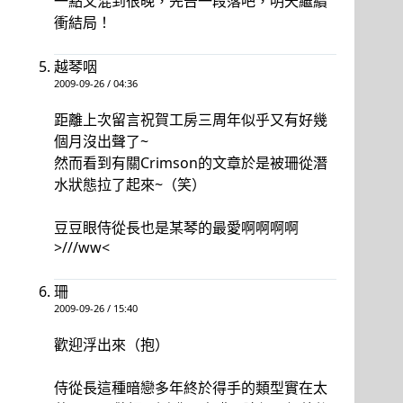
一點又混到很晚，先告一段落吧，明天繼續
衝結局！
越琴咽
2009-09-26 / 04:36
距離上次留言祝賀工房三周年似乎又有好幾
個月沒出聲了~
然而看到有關Crimson的文章於是被珊從潛
水狀態拉了起來~（笑）
豆豆眼侍從長也是某琴的最愛啊啊啊啊
>///ww<
珊
2009-09-26 / 15:40
歡迎浮出來（抱）
侍從長這種暗戀多年終於得手的類型實在太