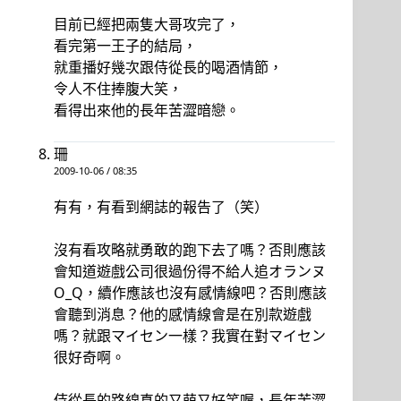
目前已經把兩隻大哥攻完了，
看完第一王子的結局，
就重播好幾次跟侍從長的喝酒情節，
令人不住捧腹大笑，
看得出來他的長年苦澀暗戀。
珊
2009-10-06 / 08:35
有有，有看到網誌的報告了（笑）
沒有看攻略就勇敢的跑下去了嗎？否則應該
會知道遊戲公司很過份得不給人追オランヌ
O_Q，續作應該也沒有感情線吧？否則應該
會聽到消息？他的感情線會是在別款遊戲
嗎？就跟マイセン一樣？我實在對マイセン
很好奇啊。
侍從長的路線真的又萌又好笑喔，長年苦澀