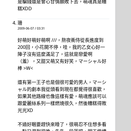
是騙錢還是會心甘情願敗下去，萌魂真是糟
糕XDD
珊
2009-06-07 / 03:31
好萌好萌好萌啊 ///，熬夜衝侍從長進度到
200回，小花開不停，哇，我的乙女心好一
陣子沒有這麼滿足了，這就是戀愛啊
（羞），又甜又萌又有好笑，マーシャル好
棒 >W<
還有第一王子也是個很可愛的男人，マーシ
ャル的劇本我從頭看到現在都覺得很喜歡，
如果其他路線也像這樣有愛，萌魂應該可以
跟愛麗絲系列一樣燃燒很久，然後糟糕得敗
光光XD
不過好睏要趕快來睡了，很萌忍不住想多看