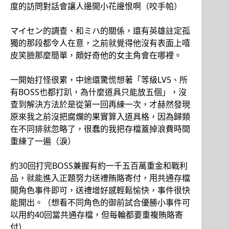
度的訪問對話會讓人邊開小花邊恨啊（咬手帕）
マイセン的調查、和ミハ的關係，還有英雄註定孤
獨的那段都令人在意，之前就覺得他沒有表面上嘻
皮笑臉那麼簡單，頗好奇他的女主角會在哪裡。
一開始打怪很累，中途還驚慌想著「等級LV5、所
有BOSS也都打趴，為什麼道具只能放五個」，沒
查到解決方法於是從第一回再練一次，才赫然發現
原來我之前沒把腐爛的果實算入道具格，因為歸類
在不同排就忽略了，很蠢的我把存檔蓋掉浪費時間
重練了一遍（淚）
約30回打完BOSS兼握有約一千五百萬重金和戰利
品，就能進入正題努力送禮賄賂寄付，用共通存檔
開角色事件即可，送禮增好感輕鬆愉快，事件很快
能開出。（想看不同角色的御前試合優勝小事件可
以用約40回當共通存檔，但每輪都要重複賄賂寄
付）