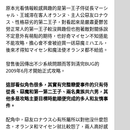
原本光看情報較感興趣的是第一王子侍従長マーシ
ャル、王城滞在客人オランヌ、主人公惡友ロナウ
ス、性格惡劣的第二王子，對看起來是嚴肅憂鬱苦
勞正常人的第一王子較沒興趣但也抱著敵對關係說
不定意外有萌點的期待，也好奇マイセン不知道能
不能攻略，擔心會不會被迫買一送惡魔ミハエル，
後來才得知マイセン和魔法使オランヌ都不給追。
發售後因傳出不少系統問題而等到清完BUG的
2009年6月才開始正式攻略。
這部看似角色很多，其實有完整戀愛事件的只有侍
從長、惡魔和第一第二王子、兩名貴族共六男，其
他多是攻略主要目標時能順便完成的多人和友情事
件。
配角中，惡友ロナウス心有所屬所以對他沒什麼怨
念，オランヌ和マイセン就比較怨了，兩人高好感