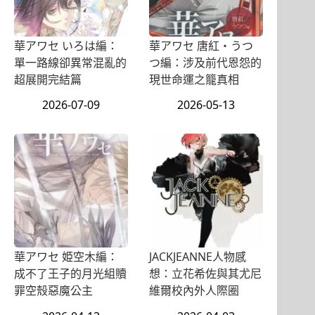
華アワセ いろは編：
華アワセ 唐紅・うつ
單一路線卻異常混亂的
つ編：涉及前代恩怨的
超展開完結篇
現世命運之籠真相
2026-07-09
2026-05-13
華アワセ 姫空木編：
JACKJEANNE人物感
成不了王子的月光組贖
想：立花希佐與其尤尼
罪空殼惡魔公主
維爾校內外人際圈