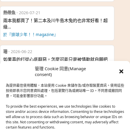
熱帶魚
·
2026-07-21
兩本我都買了！第二本及川牛島木兔的也非常好看！超
級…
於『排球少年！！magazine』
珊
·
2026-06-22
如果真的打從心底厭惡，怎麼可能只是被情勒就自願把
時…
管理 Cookie 同意(Manage
於『強風吹拂』
consent)
為提供最佳使用體驗，本站使用 Cookie 來儲存及/或存取裝置資訊。使用這些
熱帶魚
·
2026-06-22
技術即表示您同意資料處理，包括瀏覽行為或網站唯一 ID。不同意或撤回同
意，可能會影響部分功能。
之前看到網路上有人說灰二自私情勒大家陪他圓夢，但
真…
To provide the best experiences, we use technologies like cookies to
store and/or access device information. Consenting to these technologies
於『強風吹拂』
will allow us to process data such as browsing behavior or unique IDs on
this site. Not consenting or withdrawing consent, may adversely affect
certain features and functions.
珊
·
2026-06-18