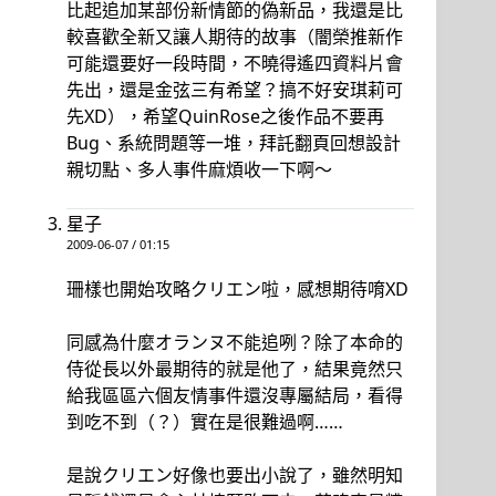
比起追加某部份新情節的偽新品，我還是比
較喜歡全新又讓人期待的故事（闇榮推新作
可能還要好一段時間，不曉得遙四資料片會
先出，還是金弦三有希望？搞不好安琪莉可
先XD），希望QuinRose之後作品不要再
Bug、系統問題等一堆，拜託翻頁回想設計
親切點、多人事件麻煩收一下啊～
星子
2009-06-07 / 01:15
珊樣也開始攻略クリエン啦，感想期待唷XD
同感為什麼オランヌ不能追咧？除了本命的
侍從長以外最期待的就是他了，結果竟然只
給我區區六個友情事件還沒專屬結局，看得
到吃不到（？）實在是很難過啊……
是說クリエン好像也要出小說了，雖然明知