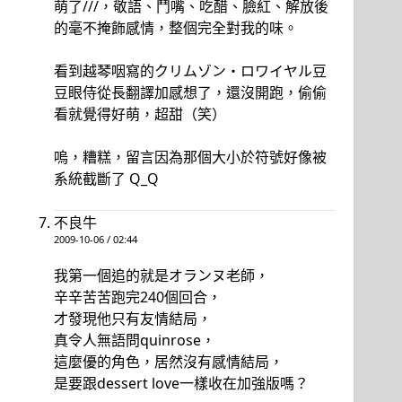
萌了///，敬語、鬥嘴、吃醋、臉紅、解放後
的毫不掩飾感情，整個完全對我的味。
看到越琴咽寫的クリムゾン・ロワイヤル豆
豆眼侍從長翻譯加感想了，還沒開跑，偷偷
看就覺得好萌，超甜（笑）
嗚，糟糕，留言因為那個大小於符號好像被
系統截斷了 Q_Q
不良牛
2009-10-06 / 02:44
我第一個追的就是オランヌ老師，
辛辛苦苦跑完240個回合，
才發現他只有友情結局，
真令人無語問quinrose，
這麼優的角色，居然沒有感情結局，
是要跟dessert love一樣收在加強版嗎？