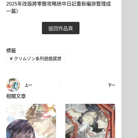
2025年改版將零散攻略途中日記重新編排整理成
一篇）
返回作品頁
標籤
#
クリムゾン系列遊戲感想
上一
下一
相關文章