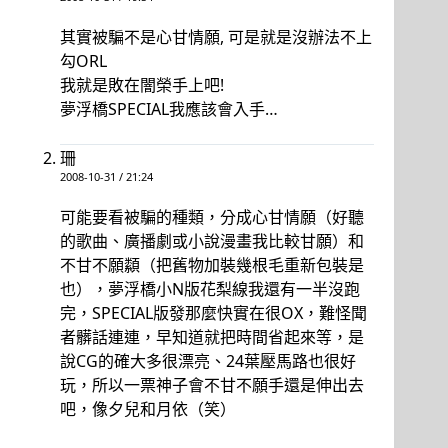
其實被騙不是心甘情願, 可是就是沒辦法不上
勾ORL
我就是敗在闇榮手上吧!
夢浮橋SPECIAL我應該會入手…
珊
2008-10-31 / 21:24
可能要看被騙的種類，分成心甘情願（好聽
的歌曲、廣播劇或小說漫畫我比較甘願）和
不甘不願纇（把舊物加裝幾根毛重新包裝是
也），夢浮橋小N版花梨線我還有一半沒跑
完，SPECIAL版發那麼快實在很OX，難怪聞
者髒話連連，早知道就把時間省起來等，是
說CG的確大多很漂亮、24葉壓馬路也很好
玩，所以一票神子會不甘不願手還是伸出去
吧，像夕兒和月依（笑）