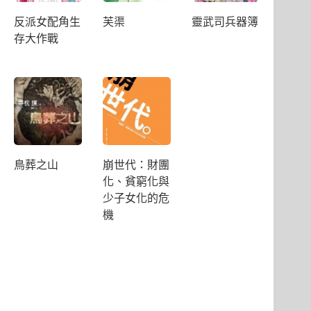
反派女配角生
芙渠
靈武司兵器簿
存大作戰
鳥葬之山
崩世代：財團
化、貧窮化與
少子女化的危
機