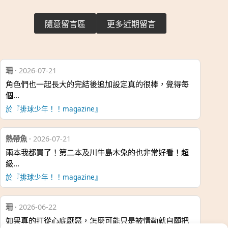
隨意留言區
更多近期留言
珊
·
2026-07-21
角色們也一起長大的完結後追加設定真的很棒，覺得每
個…
於『排球少年！！magazine』
熱帶魚
·
2026-07-21
兩本我都買了！第二本及川牛島木兔的也非常好看！超
級…
於『排球少年！！magazine』
珊
·
2026-06-22
如果真的打從心底厭惡，怎麼可能只是被情勒就自願把