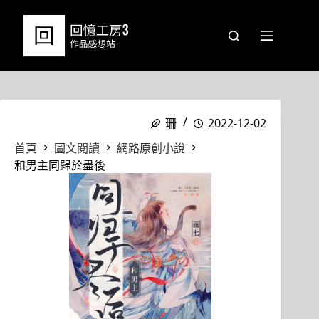
跳
至
主
要
內
容
珊
2022-12-02
首頁
圖文閱讀
網路原創小說
和男主同歸於盡後