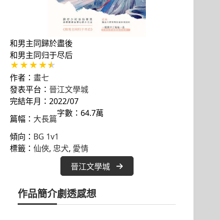
和男主同歸於盡後
和男主同归于尽后
作者：
畫七
發表平台：
晉江文學城
完結年月：2022/07
字數：64.7萬
篇幅：
大長篇
傾向：
BG 1v1
標籤：
仙俠
, 
忠犬
, 
愛情
晉江文學城
作品簡介
劇透感想