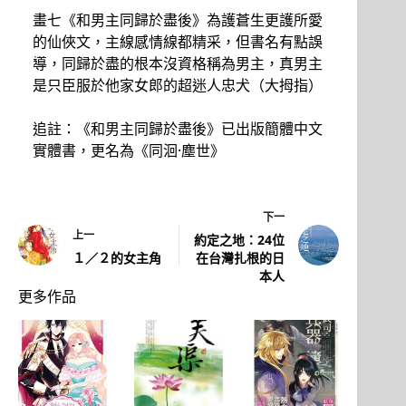
畫七《和男主同歸於盡後》為護蒼生更護所愛
的仙俠文，主線感情線都精采，但書名有點誤
導，同歸於盡的根本沒資格稱為男主，真男主
是只臣服於他家女郎的超迷人忠犬（大拇指）
追註：《和男主同歸於盡後》已出版簡體中文
實體書，更名為《同洄·塵世》
下一
上一
約定之地：24位
１／２的女主角
在台灣扎根的日
本人
更多作品