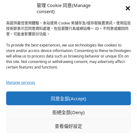
時…
管理 Cookie 同意(Manage
於『強風吹拂』
consent)
為提供最佳使用體驗，本站使用 Cookie 來儲存及/或存取裝置資訊。使用這些
熱帶魚
·
2026-06-22
技術即表示您同意資料處理，包括瀏覽行為或網站唯一 ID。不同意或撤回同
意，可能會影響部分功能。
之前看到網路上有人說灰二自私情勒大家陪他圓夢，但
真…
To provide the best experiences, we use technologies like cookies to
store and/or access device information. Consenting to these technologies
於『強風吹拂』
will allow us to process data such as browsing behavior or unique IDs on
this site. Not consenting or withdrawing consent, may adversely affect
certain features and functions.
珊
·
2026-06-18
我也喜歡運動番，雖然前陣子挑戰鑽石王牌失敗了，看
Manage services
第…
於『白領羽球部』
同意全部(Accept)
熱帶魚
·
2026-06-18
拒絕全部(Deny)
看了排少、強風吹拂，依然還是很喜歡運動番於是接續
著…
查看偏好設定
於『白領羽球部』