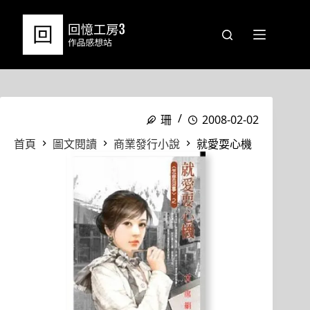
跳
至
主
要
內
容
珊
2008-02-02
首頁
圖文閱讀
商業發行小說
就愛耍心機