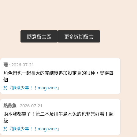
隨意留言區
更多近期留言
珊
·
2026-07-21
角色們也一起長大的完結後追加設定真的很棒，覺得每
個…
於『排球少年！！magazine』
熱帶魚
·
2026-07-21
兩本我都買了！第二本及川牛島木兔的也非常好看！超
級…
於『排球少年！！magazine』