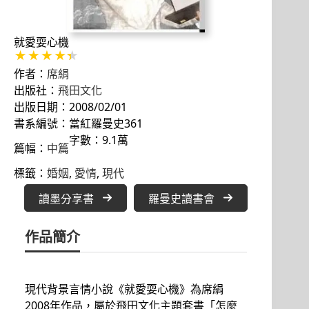
就愛耍心機
作者：
席絹
出版社：
飛田文化
出版日期：2008/02/01
書系編號：當紅羅曼史361
字數：9.1萬
篇幅：
中篇
標籤：
婚姻
, 
愛情
, 
現代
讀墨分享書
羅曼史讀書會
作品簡介
現代背景言情小說《就愛耍心機》為席絹
2008年作品，屬於飛田文化主題套書「怎麼