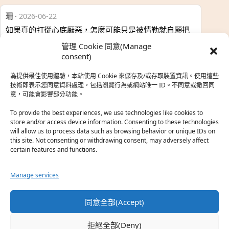
珊
·
2026-06-22
如果真的打從心底厭惡，怎麼可能只是被情勒就自願把
時…
管理 Cookie 同意(Manage
於『強風吹拂』
consent)
為提供最佳使用體驗，本站使用 Cookie 來儲存及/或存取裝置資訊。使用這些
熱帶魚
·
2026-06-22
技術即表示您同意資料處理，包括瀏覽行為或網站唯一 ID。不同意或撤回同
意，可能會影響部分功能。
之前看到網路上有人說灰二自私情勒大家陪他圓夢，但
真…
To provide the best experiences, we use technologies like cookies to
store and/or access device information. Consenting to these technologies
於『強風吹拂』
will allow us to process data such as browsing behavior or unique IDs on
this site. Not consenting or withdrawing consent, may adversely affect
certain features and functions.
珊
·
2026-06-18
我也喜歡運動番，雖然前陣子挑戰鑽石王牌失敗了，看
Manage services
第…
於『白領羽球部』
同意全部(Accept)
熱帶魚
·
2026-06-18
拒絕全部(Deny)