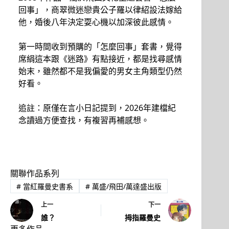
回事」，商翠微迷戀貴公子羅以律紹設法嫁給
他，婚後八年決定耍心機以加深彼此感情。
第一時間收到預購的「怎麼回事」套書，覺得
席絹這本跟《迷路》有點接近，都是找尋感情
始末，雖然都不是我偏愛的男女主角類型仍然
好看。
追註：原僅在言小日記提到，2026年建檔紀
念讀過方便查找，有複習再補感想。
關聯作品系列
#
當紅羅曼史書系
#
萬盛/飛田/萬達盛出版
上一
下一
誰？
拇指羅曼史