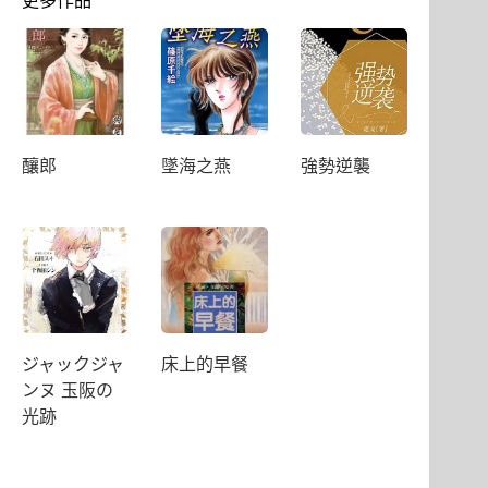
更多作品
釀郎
墜海之燕
強勢逆襲
ジャックジャ
床上的早餐
ンヌ 玉阪の
光跡