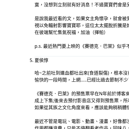
寞，沒想到立刻就有好消息！不過寶寶們會是
是說我最近看的文，如果女主角懷孕，就會被
視以免輻射影響寶寶耶，這位太太擺脫折騰是
在彼端幫忙集氣祝福，加油（揮帕）
p.s. 最近熱門要上映的《賽德克．巴萊》似乎
夏侯惇
哈~之前吐到連血都吐出來(食道裂傷)，根本
愉快的一段時間，上網…..已經比過去節制不少
《賽德克．巴萊》的預售票早在N年前於博客
成上下集;後來去預付影音店又得到預售票，所
如果從其族之文化角度來看，應該能夠稍稍體
最近不管是電玩、電影、動畫、漫畫，好像都
作用都嫌浪費，只能不停翻看老作品，回味八