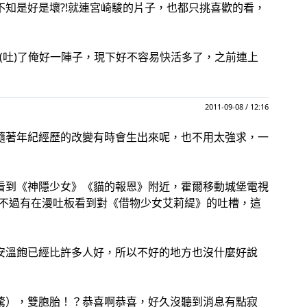
知是好是壞?!就連宮崎駿的片子，也都只挑喜歡的看，
(吐)了俺好一陣子，現下好不容易快活多了，之前連上
2011-09-08 / 12:16
隨著年紀經歷的改變有時會生出來呢，也不用太強求，一
看到《神隱少女》《貓的報恩》附近，霍爾移動城堡電視
.不過有在漫吐板看到對《借物少女艾莉緹》的吐槽，這
安溫飽已經比許多人好，所以不好的地方也沒什麼好說
驚），雙胞胎！？恭喜啊恭喜，好久沒聽到消息有點寂