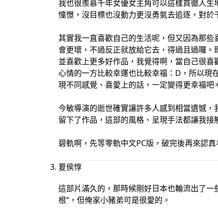
我也很羨慕千年女優女主角可以這樣貫徹人生
憧憬，沒目標也沒動力更沒勇氣去追逐，對於
其實我一直喜歡自己的生活呢，但又因為那些
會更壞，不過反正就放給它去，得過且過囉。
並喜歡上更多好作品，我覺得啊，當自己很喜
心情的一方比較幸運也比較幸福：D，所以現
現不同感覺、喜愛上的話，一定變得更幸福吧
今敏導演的逝世確實讓許多人感到相當遺憾，
留下了作品，這部的風格、呈現手法都讓我接
碧軌啊，先等零軌中文PC版，破完後再來認真考
夏侯惇
這部片滿久的，那時候剛好日本也輪流出了一些
根”，但俺家小豬弟可是很愛的。