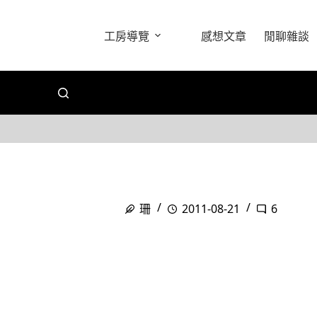
工房導覽
感想文章
閒聊雜談
珊
2011-08-21
6