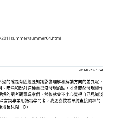
twp/2011summer/summer04.html
2011-08-23 / 19:41
不過的確是有因經歷知識影響理解和解讀方向的差異呢，
用、暗喻和影射這種自己沒發現的點，才會赫然發現製作
理解的讀者觀眾玩家們，然後就會不小心覺得自己見識淺
艱深言詞專業用語寫學問者，我更喜歡看單純直接純粹的
能增長見聞：D）