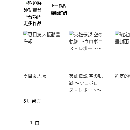
上一
作品
極道鮮師
更多作品
夏目友人帳
英雄伝説 空の軌
約定的
跡 〜ウロボロ
ス・レポート〜
6 則留言
白