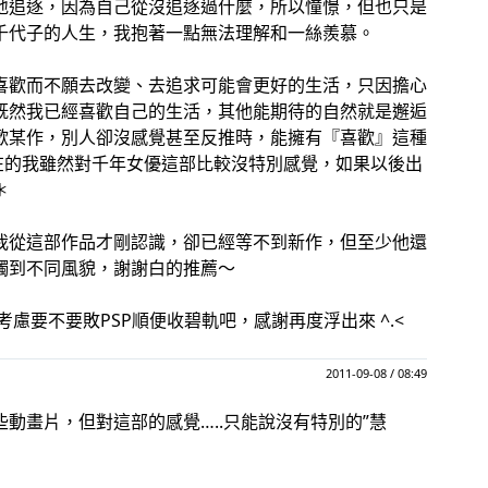
地追逐，因為自己從沒追逐過什麼，所以憧憬，但也只是
千代子的人生，我抱著一點無法理解和一絲羨慕。
喜歡而不願去改變、去追求可能會更好的生活，只因擔心
既然我已經喜歡自己的生活，其他能期待的自然就是邂逅
歡某作，別人卻沒感覺甚至反推時，能擁有『喜歡』這種
在的我雖然對千年女優這部比較沒特別感覺，如果以後出
＊
我從這部作品才剛認識，卻已經等不到新作，但至少他還
觸到不同風貌，謝謝白的推薦～
慮要不要敗PSP順便收碧軌吧，感謝再度浮出來 ^.<
2011-09-08 / 08:49
動畫片，但對這部的感覺…..只能說沒有特別的”慧