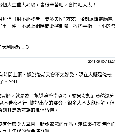
另個人生重大考驗，會很辛苦吧，奮鬥吧太太！
男角們（對不起我看一妻多夫NP肉文）強制遠離電腦電
好事一件，不過上網時間要控制喲（搖搖手指），小的會
不太利胎教：D
2011-09-09 / 12:21
沒有時間上網，據說後期又會不太好受，現在大概是俺較
了。^^D
來買好，就是為了幫導演籌措資金，結果沒想到竟然還分
以不看都不行~據說出草的部分，很多人不太能理解，但
悟到其是為該族的風俗習慣。
沒有什麼令人耳目一新或驚豔的作品，連拿來打發時間的
、九十年代的黃金時期啊!