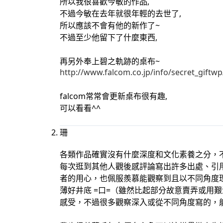
所以我很喜歡今敏的作品,
不過今敏在去年就很年輕的去世了,
所以應該不會有他的新作了~
不過至少他留下了什麼東西,
再另外奉上碧之軌跡的桌布~
http://www.falcom.co.jp/info/secret_gif
falcom常常會更新桌布很有趣,
可以看看^^
珊
各類作品確實沒有什麼深度和文化素養之分，
每次逛到其他人觀後感評論寫出許多出處、引
者的用心，也佩服羨慕能觀察到且以不同角度
薄好井底 =口=（雖然比起部分故意賣弄或用
感受，不過很多觀察深入或從不同角度寫的，