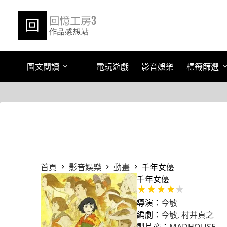
跳
至
主
要
內
容
圖文閱讀
電玩遊戲
影音娛樂
標籤篩選
首頁
影音娛樂
動畫
千年女優
千年女優
導演：
今敏
編劇：
今敏
,
村井貞之
製片商：
MADHOUSE