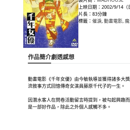
上映日期：2002/9/14（
片長：83分鐘
標籤：
催淚
, 
動畫電影
, 
魔
作品簡介
劇透感想
動畫電影《千年女優》由今敏執導並獲得諸多大獎
流敘事方式回憶傳奇女演員藤原千代子的一生。
因潛水客人在問卷活動留言時提到，被勾起興趣而
是一部好作品，除此之外個人感觸不多。