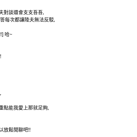
夫對談還會支支吾吾,
回答每次都讓陸夫無法反駁,
] 哈~
!
,
重點能我愛上那就足夠,
放鬆閒聊吧!!