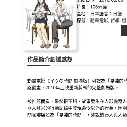
片長：106分鐘
產地：
日本
語言：
日語
標籤：
動畫電影
, 
哲學
, 
機
作品簡介
劇透感想
動畫電影《イヴの時間 劇場版》可譯為「夏娃的時間
路動畫，2010年上映重新剪輯的完整劇場版。
被推薦而看，果然很不錯，故事發生在人形機器人
器人薩米的行動記錄中發現命令以外的行為，因朋
間咖啡店名為「夏娃的時間」，述說機器人與人類