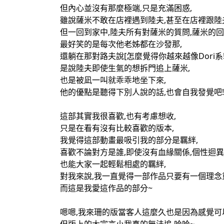
但內心並沒有那麼極端,只是充滿困惑,
雖說薩米不敢在店裡遇到陸夫,甚至在店裡跟陸
但一回到家中,陸夫所有對薩米的質問,薩米的
最好笑的是每次他老姊都在沙發那,
還躺在那對路夫說[怎麼覺得你越來越像Dori系!!
是說陸夫即使生氣的想拆門追上薩米,
也是被凪一叫就乖乖地坐下來,
他的優點是聽得下別人說的話,也會自我發覺吧!
這部其實我很喜歡,也有考慮想收,
只是在看有沒有比較喜歡的版本,
我覺得這部動畫最吸引我的部分是羈絆,
喜歡不論對方是誰,即使沒有血緣關係,個性迴異
也能大家一起輕鬆相處的羈絆,
對我來說,我一直覺得一部作品只要有一個理念
而這是我愛這作品的部分~
嗯嗯,我來珊的版當客人這麼久也是因為感覺可以