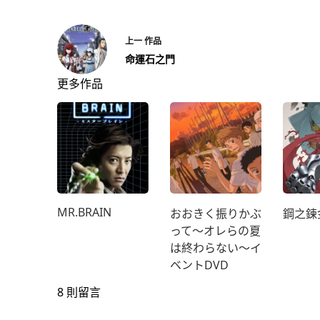
上一
作品
命運石之門
更多作品
MR.BRAIN
おおきく振りかぶ
鋼之鍊
って～オレらの夏
は終わらない～イ
ベントDVD
8 則留言