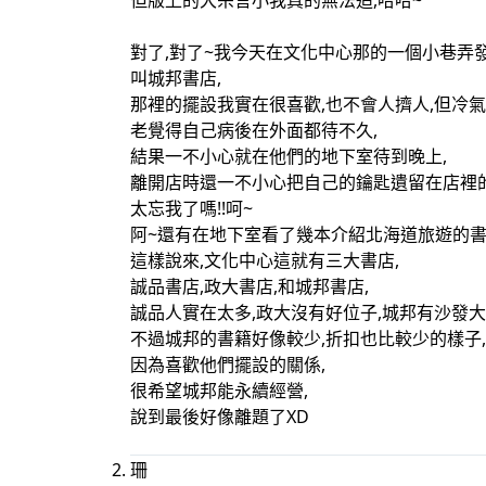
但版上的大宗言小我真的無法追,哈哈~
對了,對了~我今天在文化中心那的一個小巷弄
叫城邦書店,
那裡的擺設我實在很喜歡,也不會人擠人,但冷氣
老覺得自己病後在外面都待不久,
結果一不小心就在他們的地下室待到晚上,
離開店時還一不小心把自己的鑰匙遺留在店裡的
太忘我了嗎!!呵~
阿~還有在地下室看了幾本介紹北海道旅遊的書
這樣說來,文化中心這就有三大書店,
誠品書店,政大書店,和城邦書店,
誠品人實在太多,政大沒有好位子,城邦有沙發大
不過城邦的書籍好像較少,折扣也比較少的樣子,
因為喜歡他們擺設的關係,
很希望城邦能永續經營,
說到最後好像離題了XD
珊