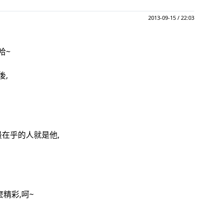
2013-09-15 / 22:03
哈~
後,
最在乎的人就是他,
精彩,呵~