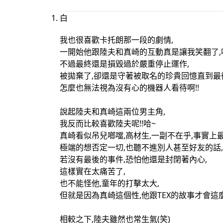
白
我也很喜歡卡托朗那一段的劇情,
一開始他跟陸夫和真崎的互動真是讓我笑翻了,
不過最終還是損毀過於嚴重停止運作,
被拋棄了,卻還是守著被取名的珍貴回憶直到最
怎麼也無法視為沒有心的機器人看待啊!!
說起陸夫和真崎這兩位男主角,
我反而比較喜歡陸夫呢!!哈~
真崎看似吊兒啷噹,高材生,一副不在乎,事實上
極端的想否定一切,也聽不進別人甚至好友的話,
若沒有最後的事件,恐怕他還是封閉著內心,
這樣實在太痛苦了,
也不能怪他,童年的打擊太大,
但就是因為真崎這個性,他跟TEX的故事才會這麼
相較之下,陸夫雖然也常生氣(笑)