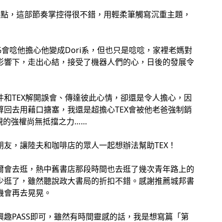
哭點，這部節奏掌控得很不錯，用輕柔筆觸寫沉重主題，
姊會唸他擔心他變成Dori系，但也只是唸唸，家裡老媽對
影響下，走出心結，接受了機器人們的心，日後的發展令
和TEX解開誤會、傳達彼此心情，卻還是令人擔心，因
回去用藉口搪塞，我還是超擔心TEX會被他老爸強制銷
親的強權尚無抵擋之力……
友，讓陸夫和咖啡店的眾人一起想辦法幫助TEX！
爾會去逛，熱中舊書店那段時間也去逛了幾次青年路上的
少逛了，雖然聽說政大書局的折扣不錯。感謝推薦城邦書
機會再去晃晃。
趣PASS即可，雖然有時間靈感的話，我是想寫篇「第