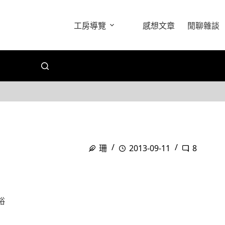
工房導覽
感想文章
閒聊雜談
珊
2013-09-11
8
裕