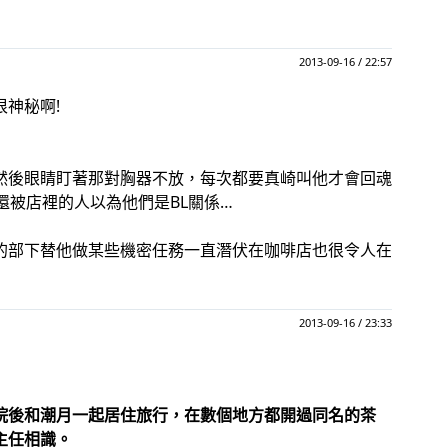
2013-09-16 / 22:57
很神秘啊!
然後眼睛盯著那對胸器不放，每次都要真崎叫他才會回魂
還被店裡的人以為他們是BL關係…
的部下替他做某些機密任務一直潛伏在咖啡店也很令人在
2013-09-16 / 23:33
院後和潮月一起居住旅行，在數個地方都開過同名的茶
主任相識。