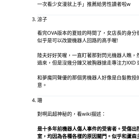
一次看少女漫就上手」推薦給男性讀者啦w
涼子
看完OVA版本的夏娃的時間了，女店長的身分
似乎是可以改變機器人回路的高手喔!
陸夫好好笑喔，一直盯著那對閃光機器人瞧，
過來，但是沒幾分鐘又被胸器搶走專注力XXD 
和夢魔同聲優的那個男機器人好像是白髮教授
意。
珊
對啊凪超神秘的，看wiki描述：
是十多年前機器人傷人事件的受害者。受傷出
室，均因為各種各樣的原因關門。似乎和蘆森