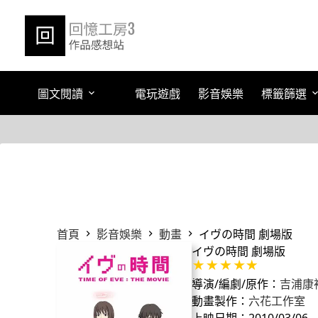
跳
至
主
要
內
容
圖文閱讀
電玩遊戲
影音娛樂
標籤篩選
首頁
影音娛樂
動畫
イヴの時間 劇場版
イヴの時間 劇場版
導演/編劇/原作：
吉浦康
動畫製作：
六花工作室
上映日期：2010/03/06